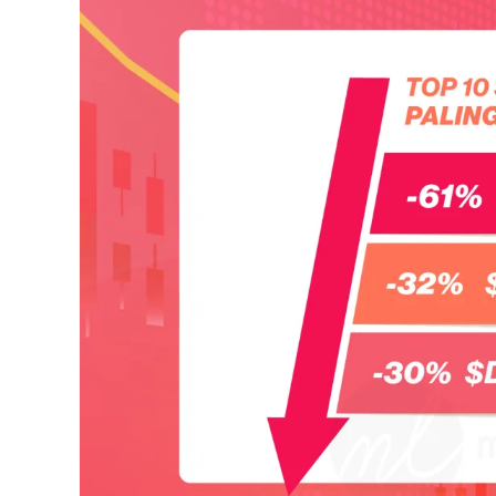
Editor Picks
Ini 15 Panduan Beginner
Perlu Tahu Tentang Pelabura
Saham di Bursa Malaysia