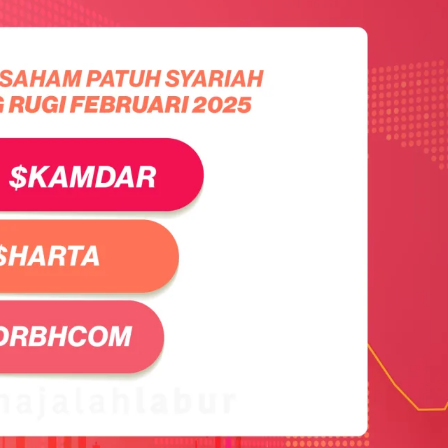
Cara Buka Akaun Saham
n
(CDS) Maybank