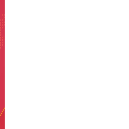
Kenali Franchisee Disebalik
Family Mart