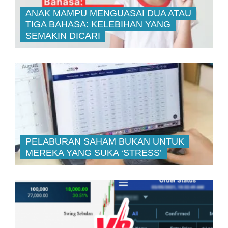
ANAK MAMPU MENGUASAI DUA ATAU
TIGA BAHASA: KELEBIHAN YANG
SEMAKIN DICARI
PELABURAN SAHAM BUKAN UNTUK
MEREKA YANG SUKA ‘STRESS’