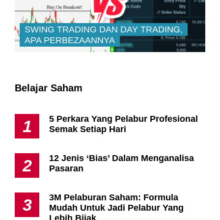
SWING TRADING DAN DAY TRADING,
APA PERBEZAANNYA
Belajar Saham
5 Perkara Yang Pelabur Profesional
1
Semak Setiap Hari
12 Jenis ‘Bias’ Dalam Menganalisa
2
Pasaran
3M Pelaburan Saham: Formula
3
Mudah Untuk Jadi Pelabur Yang
Lebih Bijak