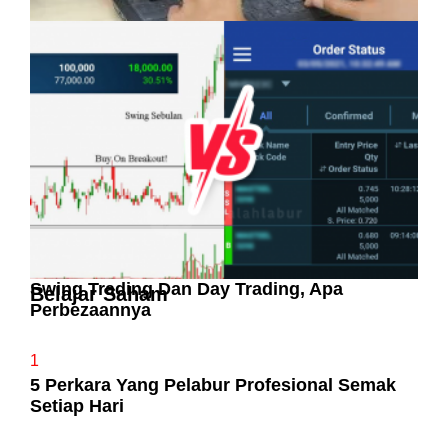
Pelaburan Saham Bukan Untuk Mereka Yang
Suka ‘Stress’
Swing Trading Dan Day Trading, Apa
Belajar Saham
Perbezaannya
1
5 Perkara Yang Pelabur Profesional Semak
Setiap Hari