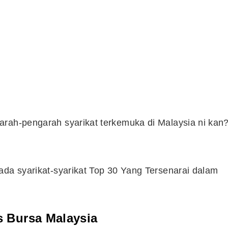
arah-pengarah syarikat terkemuka di Malaysia ni kan
ada syarikat-syarikat Top 30 Yang Tersenarai dalam
Cara Buka Akaun Saham
n
(CDS) Maybank
 Bursa Malaysia