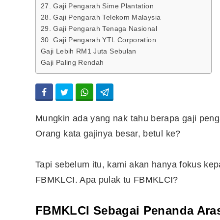
27. Gaji Pengarah Sime Plantation
28. Gaji Pengarah Telekom Malaysia
29. Gaji Pengarah Tenaga Nasional
30. Gaji Pengarah YTL Corporation
Gaji Lebih RM1 Juta Sebulan
Gaji Paling Rendah
Mungkin ada yang nak tahu berapa gaji peng
Orang kata gajinya besar, betul ke?
Tapi sebelum itu, kami akan hanya fokus kep
Editor Picks
FBMKLCI. Apa pulak tu FBMKLCI?
Ini 15 Panduan Beginner
Perlu Tahu Tentang Pelabura
FBMKLCI Sebagai Penanda Aras
Saham di Bursa Malaysia