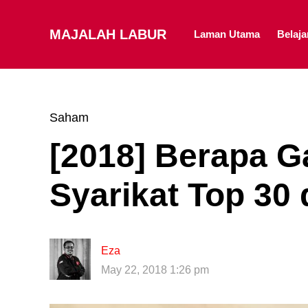
MAJALAH LABUR
Laman Utama
Belaj
Saham
[2018] Berapa G
Syarikat Top 30 
Eza
May 22, 2018 1:26 pm