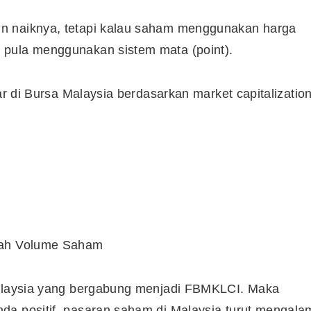
n naiknya, tetapi kalau saham menggunakan harga
Syarikat Yang Beri Dividen
 pula menggunakan sistem mata (point).
Tertinggi Di Bursa Malaysia
(2018)
ar di Bursa Malaysia berdasarkan market capitalizatio
mlah Volume Saham
Malaysia yang bergabung menjadi FBMKLCI. Maka
da positif, pasaran saham di Malaysia turut mengala