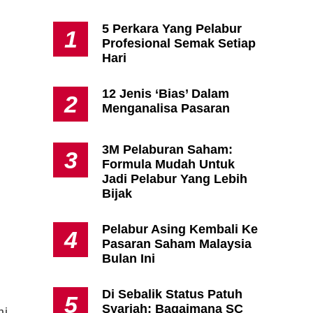
5 Perkara Yang Pelabur
1
Profesional Semak Setiap
Apa Itu Fundamental Analysis
Hari
Yang Selalu Sifu Saham Sebut
Tu?
12 Jenis ‘Bias’ Dalam
n
2
Menganalisa Pasaran
3M Pelaburan Saham:
3
Formula Mudah Untuk
Jadi Pelabur Yang Lebih
Bijak
Pelabur Asing Kembali Ke
4
Pasaran Saham Malaysia
Bulan Ini
Di Sebalik Status Patuh
5
Syariah: Bagaimana SC
mi