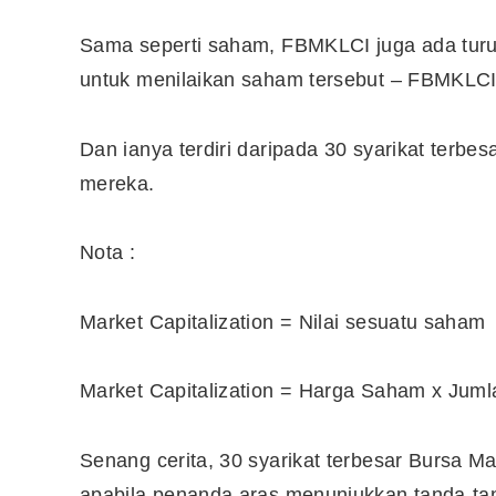
Sama seperti saham, FBMKLCI juga ada turu
10 Aplikasi Perlu Ada Dalam
untuk menilaikan saham tersebut – FBMKLCI
Telefon Seorang Pelabur
Saham
Dan ianya terdiri daripada 30 syarikat terbes
mereka.
Nota :
Market Capitalization = Nilai sesuatu saham
Market Capitalization = Harga Saham x Ju
Senang cerita, 30 syarikat terbesar Bursa 
apabila penanda aras menunjukkan tanda-tan