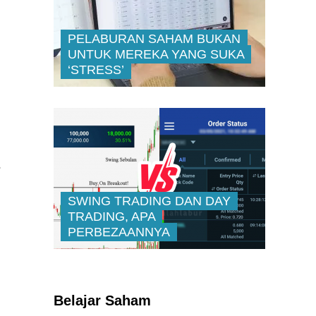
PELABURAN SAHAM BUKAN
UNTUK MEREKA YANG SUKA
‘STRESS’
?
SWING TRADING DAN DAY
TRADING, APA
PERBEZAANNYA
Kenali Franchisee Disebalik
Family Mart
Belajar Saham