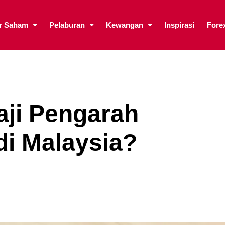
ar Saham
Pelaburan
Kewangan
Inspirasi
Fore
aji Pengarah
di Malaysia?