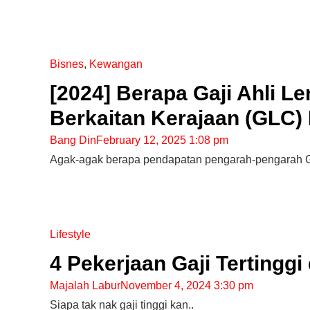
10 Aplikasi Perlu Ada Dalam
Telefon Seorang Pelabur
Bisnes
,
Kewangan
Saham
[2024] Berapa Gaji Ahli 
Berkaitan Kerajaan (GLC) 
Bang Din
February 12, 2025 1:08 pm
Agak-agak berapa pendapatan pengarah-pengarah G
Lifestyle
4 Pekerjaan Gaji Tertinggi
Majalah Labur
November 4, 2024 3:30 pm
Siapa tak nak gaji tinggi kan..