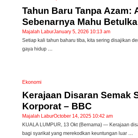
Tahun Baru Tanpa Azam: 
Sebenarnya Mahu Betulka
Majalah Labur
January 5, 2026 10:13 am
Setiap kali tahun baharu tiba, kita sering disajikan 
gaya hidup …
Ekonomi
Kerajaan Disaran Semak 
Korporat – BBC
Editor Picks
Majalah Labur
October 14, 2025 10:42 am
Ini 15 Panduan Beginner
KUALA LUMPUR, 13 Okt (Bernama) — Kerajaan disa
Perlu Tahu Tentang Pelabura
Saham di Bursa Malaysia
bagi syarikat yang merekodkan keuntungan luar …