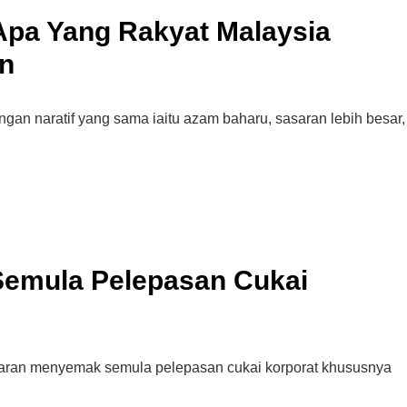
Apa Yang Rakyat Malaysia
n
dengan naratif yang sama iaitu azam baharu, sasaran lebih besar,
Semula Pelepasan Cukai
Cara Buka Akaun Saham
ran menyemak semula pelepasan cukai korporat khususnya
n
(CDS) Maybank