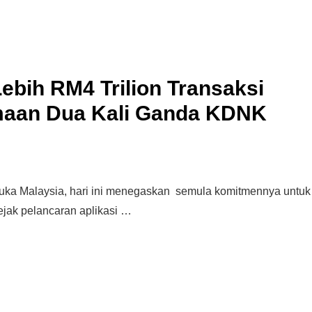
Syarikat Yang Beri Dividen
Tertinggi Di Bursa Malaysia
(2018)
bih RM4 Trilion Transaksi
amaan Dua Kali Ganda KDNK
ka Malaysia, hari ini menegaskan semula komitmennya untuk
jak pelancaran aplikasi …