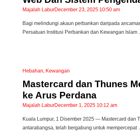
Majalah Labur
December 23, 2025 10:50 am
Bagi melindungi akaun perbankan daripada ancaman
Persatuan Institusi Perbankan dan Kewangan Islam
Hebahan
,
Kewangan
Mastercard dan Thunes 
ke Arus Perdana
Majalah Labur
December 1, 2025 10:12 am
Editor Picks
Kuala Lumpur, 1 Disember 2025 — Mastercard dan Th
Ini 15 Panduan Beginner
Perlu Tahu Tentang Pelabura
antarabangsa, telah bergabung untuk mempercepat
Saham di Bursa Malaysia