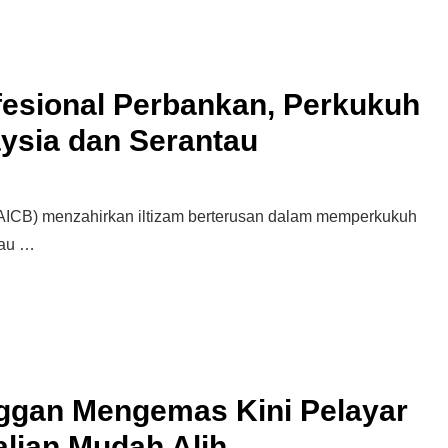
ofesional Perbankan, Perkukuh
ysia dan Serantau
 (AICB) menzahirkan iltizam berterusan dalam memperkukuh
tau …
ggan Mengemas Kini Pelayar
lian Mudah Alih