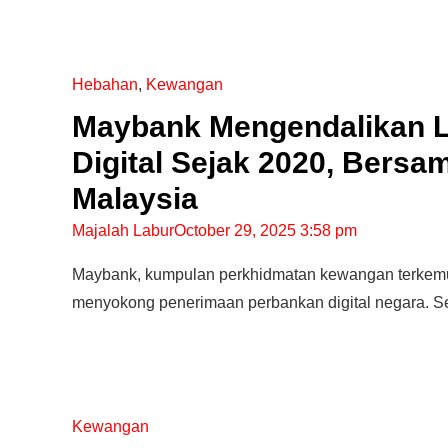
10 Aplikasi Perlu Ada Dalam
Hebahan
,
Kewangan
Telefon Seorang Pelabur
Saham
Maybank Mengendalikan Le
Digital Sejak 2020, Bers
Malaysia
Majalah Labur
October 29, 2025 3:58 pm
Maybank, kumpulan perkhidmatan kewangan terkemu
menyokong penerimaan perbankan digital negara. Se
Kewangan