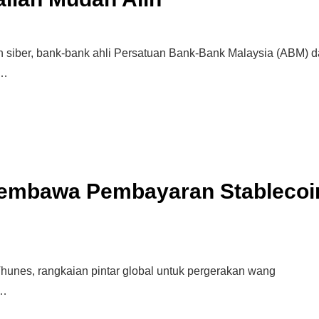
 siber, bank-bank ahli Persatuan Bank-Bank Malaysia (ABM) 
 …
Membawa Pembayaran Stablecoi
unes, rangkaian pintar global untuk pergerakan wang
Cara Buka Akaun Saham
n
(CDS) Maybank
 …