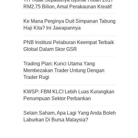
RM2.75 Bilion, Amal Perakaunan Kreatif
Apa Itu Fundamental Analysis
Ke Mana Perginya Duit Simpanan Tabung
Yang Selalu Sifu Saham Sebut
Haji Kita? Ini Jawapannya
Tu?
PNB Institusi Pelaburan Keempat Terbaik
Global Dalam Skor GSR
Trading Plan: Kunci Utama Yang
Membezakan Trader Untung Dengan
Trader Rugi
KWSP: FBM KLCI Lebih Luas Kurangkan
Penumpuan Sektor Perbankan
Selain Saham, Apa Lagi Yang Anda Boleh
Laburkan Di Bursa Malaysia?