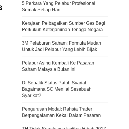
5 Perkara Yang Pelabur Profesional
s
Semak Setiap Hari
Kerajaan Pelbagaikan Sumber Gas Bagi
Perkukuh Keterjaminan Tenaga Negara
3M Pelaburan Saham: Formula Mudah
Untuk Jadi Pelabur Yang Lebih Bijak
Pelabur Asing Kembali Ke Pasaran
Saham Malaysia Bulan Ini
Di Sebalik Status Patuh Syariah:
Bagaimana SC Menilai Sesebuah
Syarikat?
Pengurusan Modal: Rahsia Trader
Kenali Franchisee Disebalik
Berpengalaman Kekal Dalam Pasaran
Family Mart
TH Tidak Sepatutnya Isytihar Hibah 2017