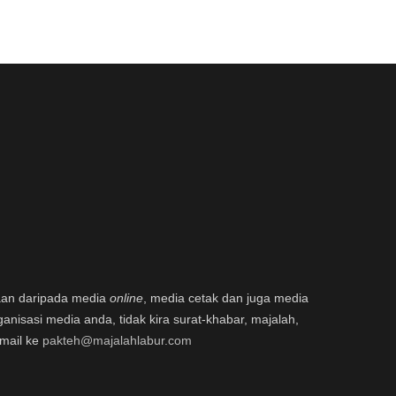
aan daripada media
online
, media cetak dan juga media
ganisasi media anda, tidak kira surat-khabar, majalah,
email ke
pakteh@majalahlabur.com