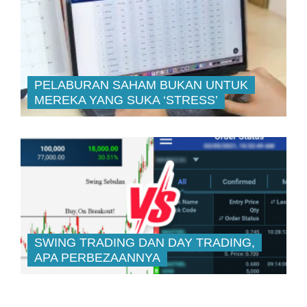
PELABURAN SAHAM BUKAN UNTUK
MEREKA YANG SUKA ‘STRESS’
SWING TRADING DAN DAY TRADING,
APA PERBEZAANNYA