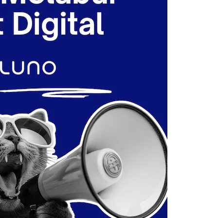
Cara Buka Akaun Saham
n
(CDS) Maybank