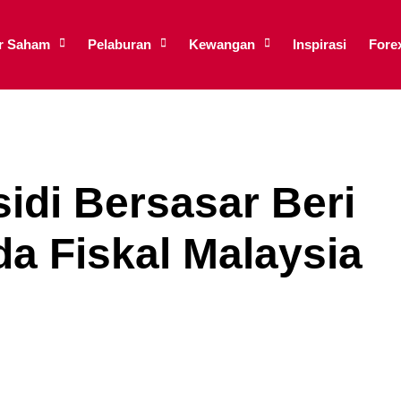
ar Saham
Pelaburan
Kewangan
Inspirasi
Fore
di Bersasar Beri
a Fiskal Malaysia