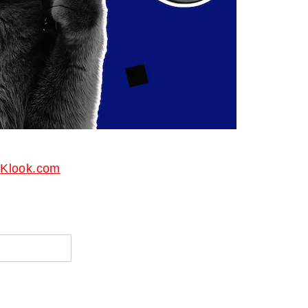
Syarikat Yang Beri Dividen
Tertinggi Di Bursa Malaysia
(2018)
Klook.com