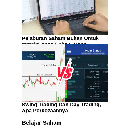
Pelaburan Saham Bukan Untuk
Mereka Yang Suka ‘Stress’
Swing Trading Dan Day Trading,
Apa Perbezaannya
Kenali Franchisee Disebalik
Family Mart
Belajar Saham