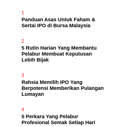
1
Panduan Asas Untuk Faham &
Apa Itu Fundamental Analysis
Sertai IPO di Bursa Malaysia
Yang Selalu Sifu Saham Sebut
Tu?
2
5 Rutin Harian Yang Membantu
Pelabur Membuat Keputusan
Lebih Bijak
3
Rahsia Memilih IPO Yang
Berpotensi Memberikan Pulangan
Lumayan
4
5 Perkara Yang Pelabur
Profesional Semak Setiap Hari