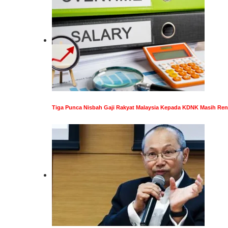
Tiga Punca Nisbah Gaji Rakyat Malaysia Kepada KDNK Masih Re