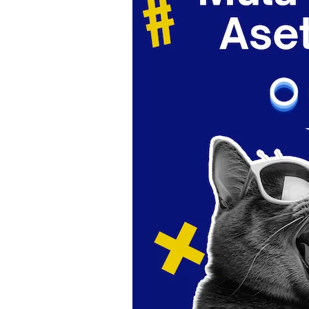
Editor Picks
Ini 15 Panduan Beginner
Perlu Tahu Tentang Pelabura
Saham di Bursa Malaysia