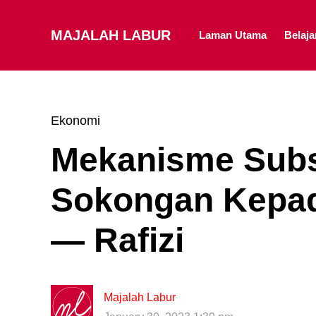
MAJALAH LABUR
Laman Utama
Belaj
Ekonomi
Mekanisme Subsi
Sokongan Kepad
— Rafizi
Majalah Labur