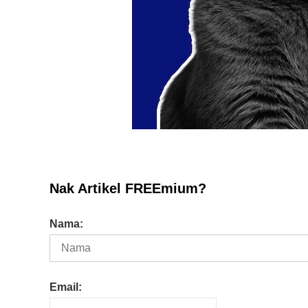
10 Aplikasi Perlu Ada Dalam
Telefon Seorang Pelabur
Saham
Nak Artikel FREEmium?
Nama:
Email: