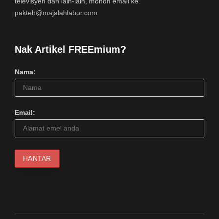
televisyen dan lain-lain, mohon email ke
pakteh@majalahlabur.com
Nak Artikel FREEmium?
Nama:
Email: