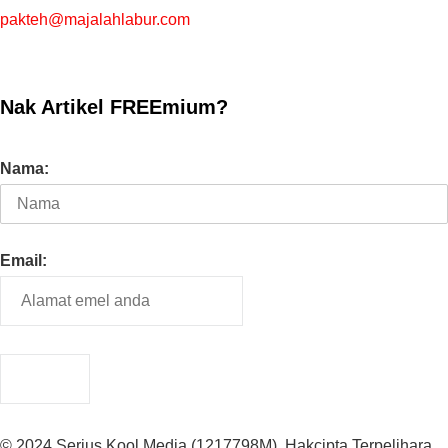
pakteh@majalahlabur.com
Nak Artikel FREEmium?
Nama:
Email:
© 2024 Serius Kool Media (1217798M). Hakcipta Terpelihara