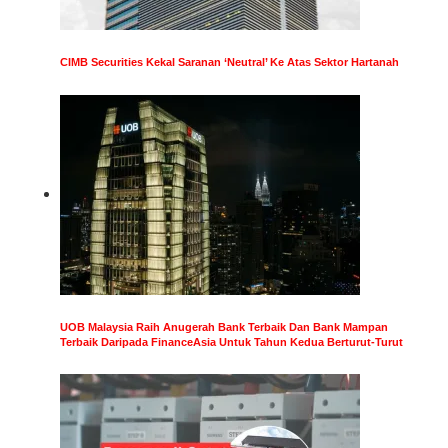
CIMB Securities Kekal Saranan ‘Neutral’ Ke Atas Sektor Hartanah
UOB Malaysia Raih Anugerah Bank Terbaik Dan Bank Mampan
Terbaik Daripada FinanceAsia Untuk Tahun Kedua Berturut-Turut