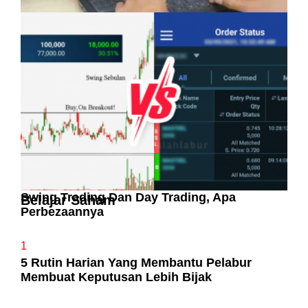
Pelaburan Saham Bukan Untuk Mereka Yang
Suka ‘Stress’
Swing Trading Dan Day Trading, Apa
Belajar Saham
Perbezaannya
1
5 Rutin Harian Yang Membantu Pelabur
Membuat Keputusan Lebih Bijak