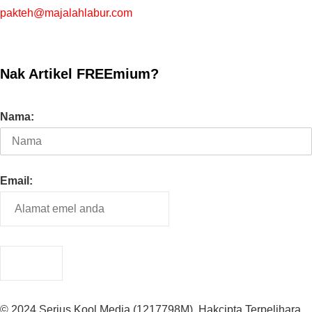
pakteh@majalahlabur.com
Nak Artikel FREEmium?
Nama:
Email:
© 2024 Serius Kool Media (1217798M). Hakcipta Terpelihara