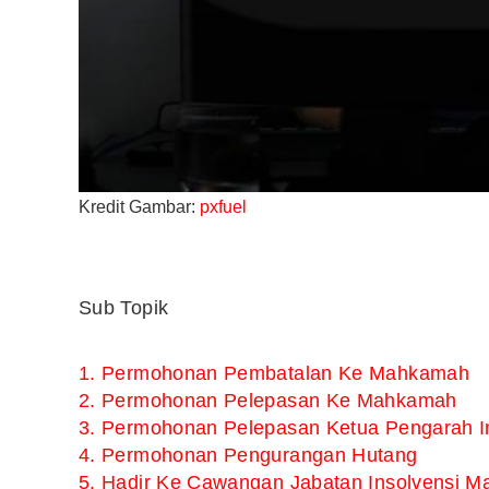
Kredit Gambar:
pxfuel
Sub Topik
1. Permohonan Pembatalan Ke Mahkamah
2. Permohonan Pelepasan Ke Mahkamah
3. Permohonan Pelepasan Ketua Pengarah In
4. Permohonan Pengurangan Hutang
5. Hadir Ke Cawangan Jabatan Insolvensi Ma