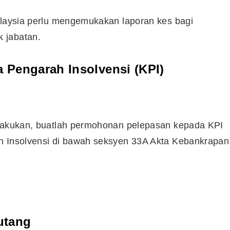
alaysia perlu mengemukakan laporan kes bagi
Syarikat Yang Beri Dividen
 jabatan.
Tertinggi Di Bursa Malaysia
(2018)
 Pengarah Insolvensi (KPI)
 lakukan, buatlah permohonan pelepasan kepada KPI
h Insolvensi di bawah seksyen 33A Akta Kebankrapan
.
utang