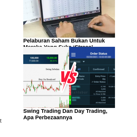
Pelaburan Saham Bukan Untuk
Mereka Yang Suka ‘Stress’
Swing Trading Dan Day Trading,
Apa Perbezaannya
Kenali Franchisee Disebalik
t
Family Mart