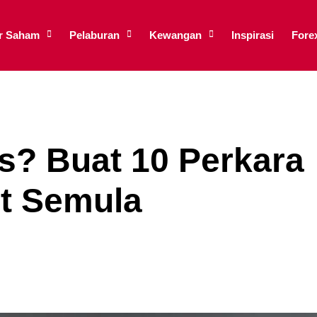
ar Saham
Pelaburan
Kewangan
Inspirasi
Fore
is? Buat 10 Perkara
it Semula