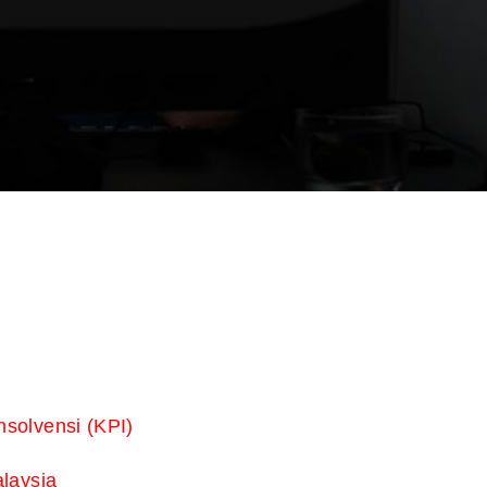
solvensi (KPI)
laysia