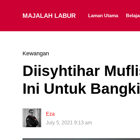
MAJALAH LABUR
Laman Utama
Belaj
Kewangan
Diisyhtihar Mufl
Ini Untuk Bangk
Eza
July 5, 2021 9:13 am