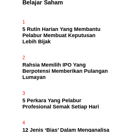
Belajar Saham
Apa Itu Fundamental Analysis
1
Yang Selalu Sifu Saham Sebut
5 Rutin Harian Yang Membantu
Tu?
Pelabur Membuat Keputusan
Lebih Bijak
2
Rahsia Memilih IPO Yang
Berpotensi Memberikan Pulangan
Lumayan
3
5 Perkara Yang Pelabur
Profesional Semak Setiap Hari
4
12 Jenis ‘Bias’ Dalam Menganalisa