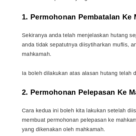
1. Permohonan Pembatalan Ke
Sekiranya anda telah menjelaskan hutang s
anda tidak sepatutnya diisytiharkan muflis
mahkamah.
Ia boleh dilakukan atas alasan hutang telah d
2. Permohonan Pelepasan Ke 
Editor Picks
Cara kedua ini boleh kita lakukan setelah di
Ini 15 Panduan Beginner
membuat permohonan pelepasan ke mahkamah 
Perlu Tahu Tentang Pelabura
yang dikenakan oleh mahkamah.
Saham di Bursa Malaysia