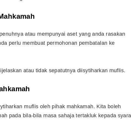
 Mahkamah
epenuhnya atau mempunyai aset yang anda rasakan
, anda perlu membuat permohonan pembatalan ke
ijelaskan atau tidak sepatutnya diisytiharkan muflis.
Mahkamah
isytiharkan muflis oleh pihak mahkamah. Kita boleh
Cara Buka Akaun Saham
pada bila-bila masa sahaja tertakluk kepada syara
n
(CDS) Maybank