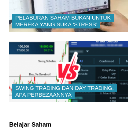
PELABURAN SAHAM BUKAN UNTUK
MEREKA YANG SUKA ‘STRESS’
SWING TRADING DAN DAY TRADING,
APA PERBEZAANNYA
Belajar Saham