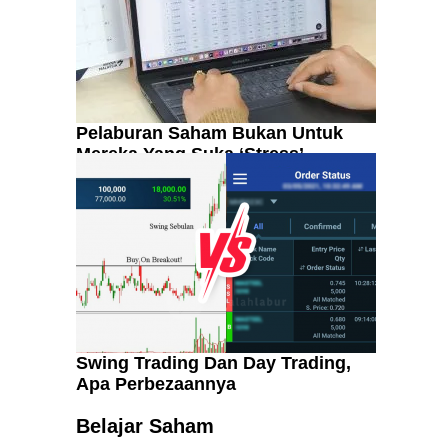
Pelaburan Saham Bukan Untuk
Mereka Yang Suka ‘Stress’
Swing Trading Dan Day Trading,
Apa Perbezaannya
Kenali Franchisee Disebalik
Family Mart
Belajar Saham