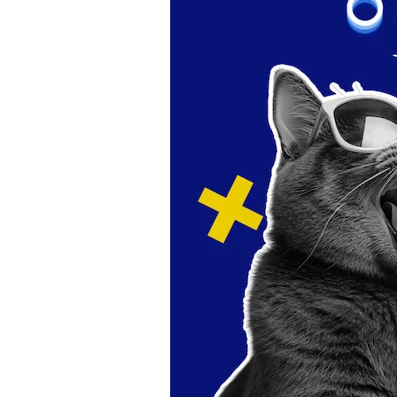
Editor Picks
Ini 15 Panduan Beginner
Perlu Tahu Tentang Pelabura
Saham di Bursa Malaysia