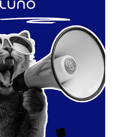
Cara Buka Akaun Saham
n
(CDS) Maybank