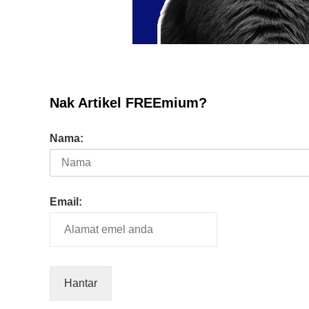
10 Aplikasi Perlu Ada Dalam
Telefon Seorang Pelabur
Saham
Nak Artikel FREEmium?
Nama:
Email: