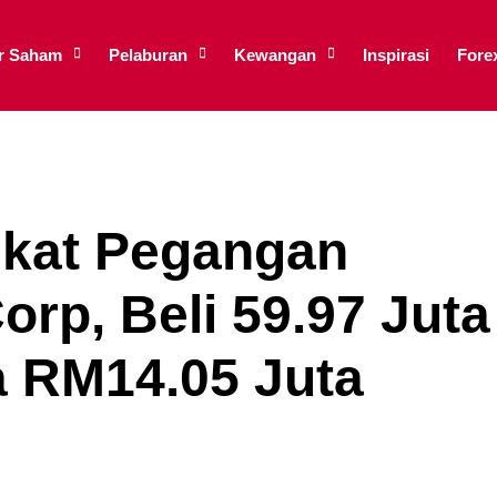
ar Saham
Pelaburan
Kewangan
Inspirasi
Fore
gkat Pegangan
rp, Beli 59.97 Juta
 RM14.05 Juta