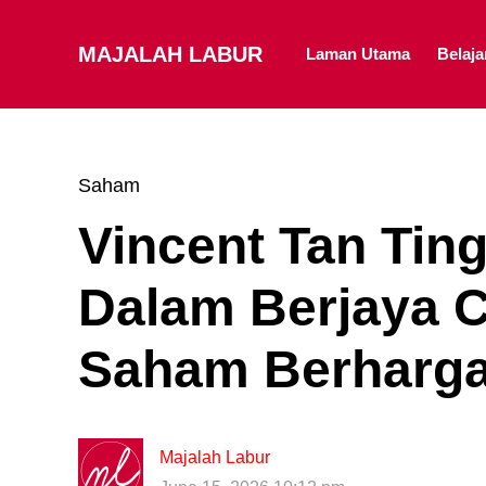
MAJALAH LABUR
Laman Utama
Belaj
Saham
Vincent Tan Tin
Dalam Berjaya Co
Saham Berharga
Majalah Labur