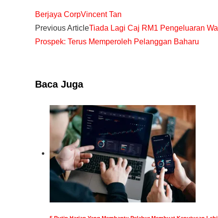
Berjaya Corp
Vincent Tan
Previous Article
Tiada Lagi Caj RM1 Pengeluaran Wa
Prospek: Terus Memperoleh Pelanggan Baharu
Baca Juga
5 Rutin Harian Yang Membantu Pelabur Membuat Keputusan Lebi