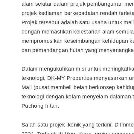
alam sekitar dalam projek pembangunan mer
projek kediaman berkepadatan rendah terleta
10 Aplikasi Perlu Ada Dalam
Projek tersebut adalah satu usaha untuk mel
Telefon Seorang Pelabur
dengan memastikan kelestarian alam semula
Saham
mempromosikan keseimbangan kehidupan ker
dan pemandangan hutan yang menyenangka
Dalam mengukuhkan misi untuk meningkatkan 
teknologi, DK-MY Properties menyasarkan
Mall (pusat membeli-belah berkonsep kehidup
teknologi dengan kolam menyelam dalaman 
Puchong Intan.
Salah satu projek ikonik yang terkini, D’Im
2024. Terletak di Mont Kiara, projek pemban