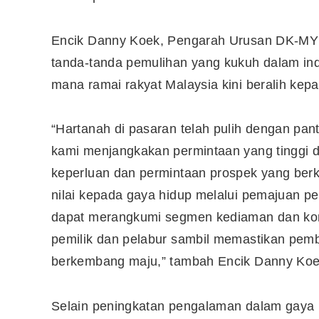
Encik Danny Koek, Pengarah Urusan DK-MY P
tanda-tanda pemulihan yang kukuh dalam ind
mana ramai rakyat Malaysia kini beralih ke
“Hartanah di pasaran telah pulih dengan pan
kami menjangkakan permintaan yang tinggi 
keperluan dan permintaan prospek yang b
nilai kepada gaya hidup melalui pemajuan p
dapat merangkumi segmen kediaman dan kom
pemilik dan pelabur sambil memastikan pe
Editor Picks
berkembang maju,” tambah Encik Danny Koe
Ini 15 Panduan Beginner
Perlu Tahu Tentang Pelabura
Selain peningkatan pengalaman dalam gaya 
Saham di Bursa Malaysia