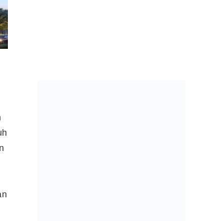
n
uh
n
an