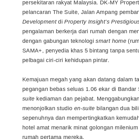
persekitaran rakyat Malaysia. DK-MY Proper
pelancaran The Suite, Jalan Ampang pemb
Development
di
Property Insight’s Prestigi
pengalaman berkerja dari rumah dengan me
dengan gabungan teknologi
smart home
(rum
SAMA+, penyedia khas 5 bintang tanpa sentu
pelbagai ciri-ciri kehidupan pintar.
Kemajuan megah yang akan datang dalam tah
pegangan bebas seluas 1.06 ekar di Bandar
suite
kediaman dan pejabat. Menggabungkan
menonjolkan studio
en-suite
bilangan dua bil
sepenuhnya dan mempertingkatkan kemudaha
hotel amat menarik minat golongan mileniu
rumah pertama mereka.