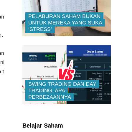
PELABURAN SAHAM BUKAN
an
UNTUK MEREKA YANG SUKA
‘STRESS’
n.
an
ni
ah
SWING TRADING DAN DAY
TRADING, APA
PERBEZAANNYA
Kenali Franchisee Disebalik
Family Mart
Belajar Saham