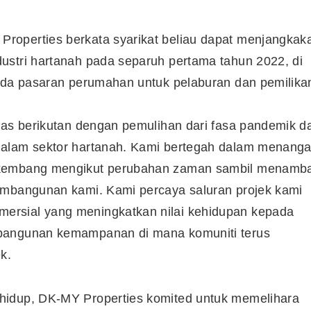
roperties berkata syarikat beliau dapat menjangkak
ustri hartanah pada separuh pertama tahun 2022, di
pada pasaran perumahan untuk pelaburan dan pemilika
tas berikutan dengan pemulihan dari fasa pandemik d
dalam sektor hartanah. Kami bertegah dalam menanga
erkembang mengikut perubahan zaman sambil menamb
embangunan kami. Kami percaya saluran projek kami
ersial yang meningkatkan nilai kehidupan kepada
mbangunan kemampanan di mana komuniti terus
k.
Cara Buka Akaun Saham
n
(CDS) Maybank
hidup, DK-MY Properties komited untuk memelihara