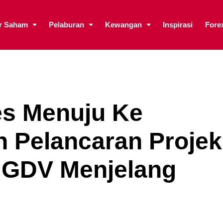
ar Saham
Pelaburan
Kewangan
Inspirasi
Fore
es Menuju Ke
 Pelancaran Projek
B GDV Menjelang