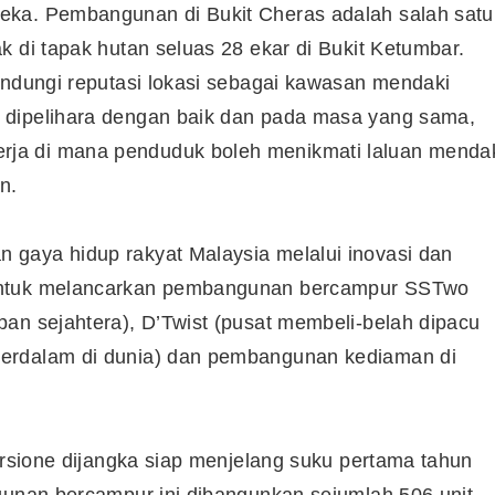
eka. Pembangunan di Bukit Cheras adalah salah satu
k di tapak hutan seluas 28 ekar di Bukit Ketumbar.
Syarikat Yang Beri Dividen
indungi reputasi lokasi sebagai kawasan mendaki
Tertinggi Di Bursa Malaysia
 dipelihara dengan baik dan pada masa yang sama,
(2018)
ja di mana penduduk boleh menikmati laluan menda
n.
gaya hidup rakyat Malaysia melalui inovasi dan
 untuk melancarkan pembangunan bercampur SSTwo
an sejahtera), D’Twist (pusat membeli-belah dipacu
terdalam di dunia) dan pembangunan kediaman di
mersione dijangka siap menjelang suku pertama tahun
gunan bercampur ini dibangunkan sejumlah 506 unit