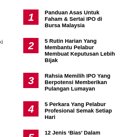
Panduan Asas Untuk
1
Faham & Sertai IPO di
Apa Itu Fundamental Analysis
Bursa Malaysia
Yang Selalu Sifu Saham Sebut
Tu?
5 Rutin Harian Yang
ki
2
Membantu Pelabur
Membuat Keputusan Lebih
Bijak
Rahsia Memilih IPO Yang
3
Berpotensi Memberikan
Pulangan Lumayan
5 Perkara Yang Pelabur
4
Profesional Semak Setiap
Hari
12 Jenis ‘Bias’ Dalam