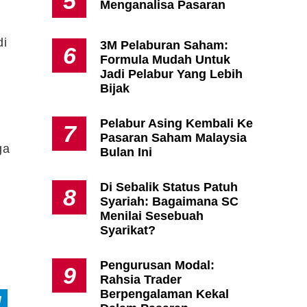
5
Menganalisa Pasaran
di
3M Pelaburan Saham:
6
Formula Mudah Untuk
Jadi Pelabur Yang Lebih
Bijak
Pelabur Asing Kembali Ke
7
Pasaran Saham Malaysia
ga
Bulan Ini
Di Sebalik Status Patuh
8
Syariah: Bagaimana SC
Menilai Sesebuah
Syarikat?
Pengurusan Modal:
9
Rahsia Trader
Berpengalaman Kekal