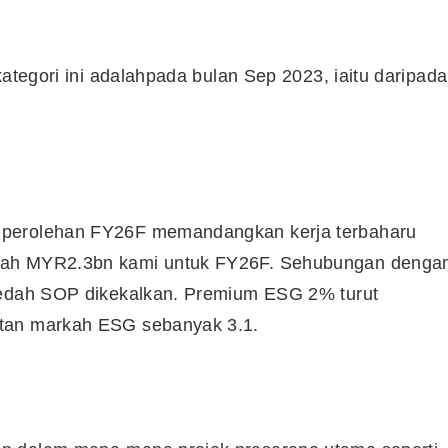
Syarikat Yang Beri Dividen
kategori ini adalahpada bulan Sep 2023, iaitu daripada
Tertinggi Di Bursa Malaysia
(2018)
 perolehan FY26F memandangkan kerja terbaharu
mlah MYR2.3bn kami untuk FY26F. Sehubungan denga
kaedah SOP dikekalkan. Premium ESG 2% turut
utan markah ESG sebanyak 3.1.