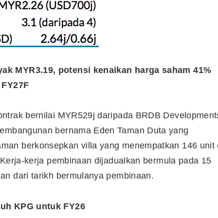
nyak MYR3.19, potensi kenaikan harga saham 41%
k FY27F
ontrak bernilai MYR529j daripada BRDB Development
h pembangunan bernama Eden Taman Duta yang
man berkonsepkan villa yang menempatkan 146 unit 
 Kerja-kerja pembinaan dijadualkan bermula pada 15
an dari tarikh bermulanya pembinaan.
ujuh KPG untuk FY26