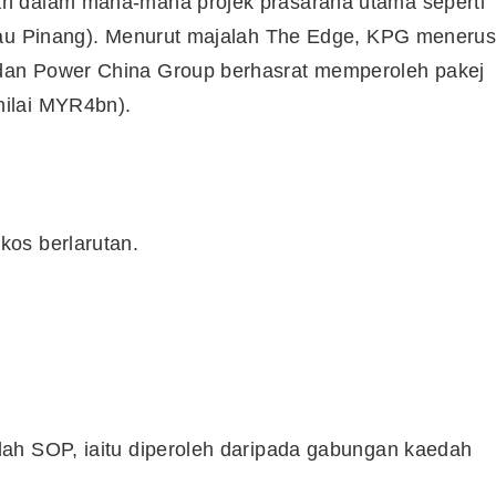
n dalam mana-mana projek prasarana utama seperti
lau Pinang). Menurut majalah The Edge, KPG menerus
dan Power China Group berhasrat memperoleh pakej
ilai MYR4bn).
os berlarutan.
ah SOP, iaitu diperoleh daripada gabungan kaedah