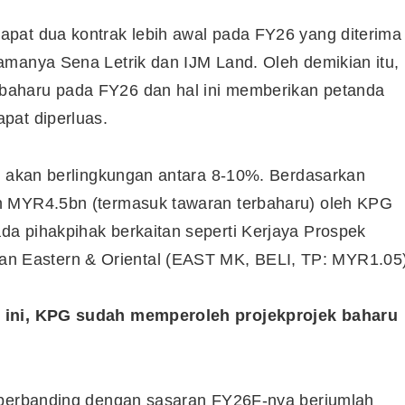
pat dua kontrak lebih awal pada FY26 yang diterima
amanya Sena Letrik dan IJM Land. Oleh demikian itu,
baharu pada FY26 dan hal ini memberikan petanda
pat diperluas.
ni akan berlingkungan antara 8-10%. Berdasarkan
h MYR4.5bn (termasuk tawaran terbaharu) oleh KPG
a pihakpihak berkaitan seperti Kerjaya Prospek
 Eastern & Oriental (EAST MK, BELI, TP: MYR1.05)
u ini, KPG sudah memperoleh projekprojek baharu
) berbanding dengan sasaran FY26F-nya berjumlah