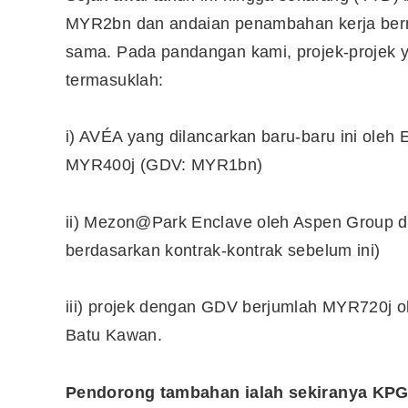
MYR2bn dan andaian penambahan kerja bern
sama. Pada pandangan kami, projek-projek y
termasuklah:
i) AVÉA yang dilancarkan baru-baru ini oleh
MYR400j (GDV: MYR1bn)
ii) Mezon@Park Enclave oleh Aspen Group d
berdasarkan kontrak-kontrak sebelum ini)
iii) projek dengan GDV berjumlah MYR720j o
Editor Picks
Batu Kawan.
Ini 15 Panduan Beginner
Perlu Tahu Tentang Pelabura
Pendorong tambahan ialah sekiranya KPG 
Saham di Bursa Malaysia