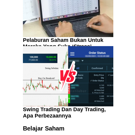
Pelaburan Saham Bukan Untuk
Mereka Yang Suka ‘Stress’
Swing Trading Dan Day Trading,
Apa Perbezaannya
Kenali Franchisee Disebalik
Family Mart
Belajar Saham