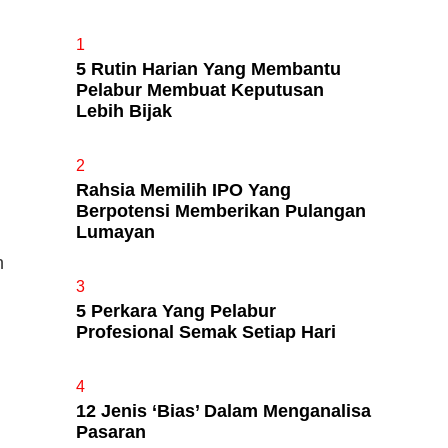
1
5 Rutin Harian Yang Membantu
Apa Itu Fundamental Analysis
Pelabur Membuat Keputusan
Yang Selalu Sifu Saham Sebut
Lebih Bijak
Tu?
2
Rahsia Memilih IPO Yang
Berpotensi Memberikan Pulangan
Lumayan
n
3
5 Perkara Yang Pelabur
Profesional Semak Setiap Hari
4
12 Jenis ‘Bias’ Dalam Menganalisa
Pasaran