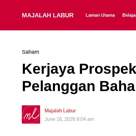
MAJALAH LABUR
Laman Utama
Belaj
Saham
Kerjaya Prospe
Pelanggan Baha
Majalah Labur
June 16, 2026 9:04 am