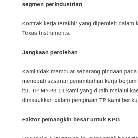
segmen perindustrian
10 Aplikasi Perlu Ada Dalam
Kontrak kerja terakhir yang diperoleh dalam 
Telefon Seorang Pelabur
Texas Instruments.
Saham
Jangkaan perolehan
Kami tidak membuat sebarang pindaan pada
menepati sasaran penambahan kerja berju
itu, TP MYR3.19 kami yang diraih melalui 
dimasukkan dalam pengiraan TP kami berik
Faktor pemangkin besar untuk KPG