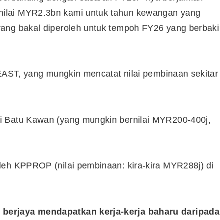
ilai MYR2.3bn kami untuk tahun kewangan yang
ang bakal diperoleh untuk tempoh FY26 yang berbaki
 EAST, yang mungkin mencatat nilai pembinaan sekitar
i Batu Kawan (yang mungkin bernilai MYR200-400j,
leh KPPROP (nilai pembinaan: kira-kira MYR288j) di
Cara Buka Akaun Saham
n
(CDS) Maybank
berjaya mendapatkan kerja-kerja baharu daripada