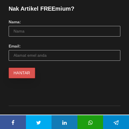
Nak Artikel FREEmium?
Nama:
Email:
© 2024 Serius Kool Media (1217798M). Hakcipta Terpelihara