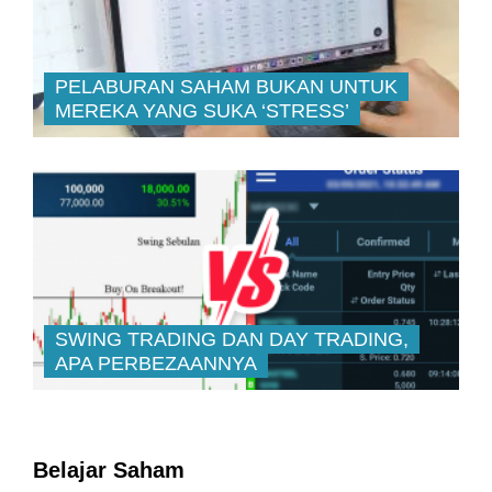
PELABURAN SAHAM BUKAN UNTUK
MEREKA YANG SUKA ‘STRESS’
SWING TRADING DAN DAY TRADING,
APA PERBEZAANNYA
Belajar Saham