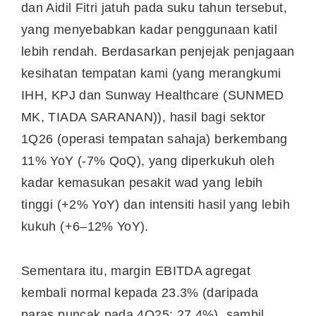
dan Aidil Fitri jatuh pada suku tahun tersebut,
yang menyebabkan kadar penggunaan katil
lebih rendah. Berdasarkan penjejak penjagaan
kesihatan tempatan kami (yang merangkumi
IHH, KPJ dan Sunway Healthcare (SUNMED
MK, TIADA SARANAN)), hasil bagi sektor
1Q26 (operasi tempatan sahaja) berkembang
11% YoY (-7% QoQ), yang diperkukuh oleh
kadar kemasukan pesakit wad yang lebih
tinggi (+2% YoY) dan intensiti hasil yang lebih
kukuh (+6–12% YoY).
Sementara itu, margin EBITDA agregat
kembali normal kepada 23.3% (daripada
paras puncak pada 4Q25: 27.4%), sambil