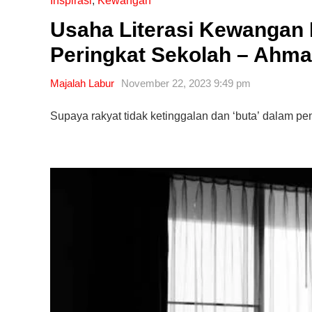
Inspirasi
,
Kewangan
Usaha Literasi Kewangan 
Peringkat Sekolah – Ahm
Majalah Labur
November 22, 2023 9:49 pm
Supaya rakyat tidak ketinggalan dan ‘buta’ dalam 