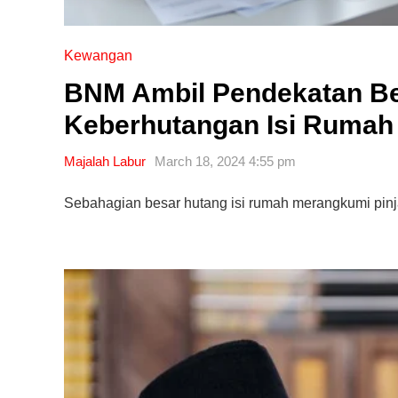
Kewangan
10 Aplikasi Perlu Ada Dalam
Telefon Seorang Pelabur
BNM Ambil Pendekatan Be
Saham
Keberhutangan Isi Rumah 
Majalah Labur
March 18, 2024 4:55 pm
Sebahagian besar hutang isi rumah merangkumi pi