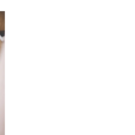
Kenali Franchisee Disebalik
Family Mart