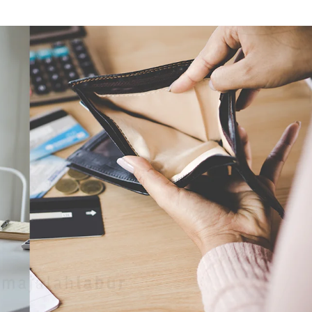
Cara Buka Akaun Saham
n
(CDS) Maybank