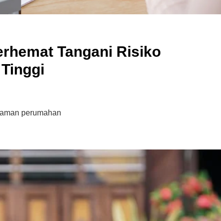
Syarikat Yang Beri Dividen
Tertinggi Di Bursa Malaysia
rhemat Tangani Risiko
(2018)
Tinggi
njaman perumahan