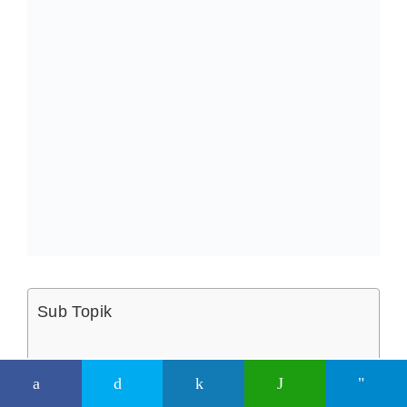
Sub Topik
1. Kenapa Wakaf Lebih “Padu” Daripada
Pelepasan Cukai Biasa?