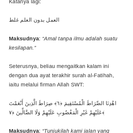
Katanya lagi:
العمل بدون العلم غلط
Maksudnya
:
“Amal tanpa ilmu adalah suatu
kesilapan.”
Seterusnya, beliau mengaitkan kalam ini
dengan dua ayat terakhir surah al-Fatihah,
iaitu melalui firman Allah SWT:
اهْدِنَا الصِّرَاطَ الْمُسْتَقِيمَ ﴿٦﴾ صِرَاطَ الَّذِينَ أَنْعَمْتَ
عَلَيْهِمْ غَيْرِ الْمَغْضُوبِ عَلَيْهِمْ وَلَا الضَّالِّينَ ﴿٧﴾
Maksudnya
:
“Tunjukilah kami jalan yang