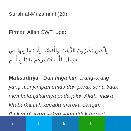
Surah al-Muzammil (20)
Firman Allah SWT juga:
وَالَّذِينَ يَكْنِزُونَ الذَّهَبَ وَالْفِضَّةَ وَلَا يُنفِقُونَهَا فِي
سَبِيلِ اللَّـهِ فَبَشِّرْهُم بِعَذَابٍ أَلِيمٍ
Maksudnya
:
“Dan (ingatlah) orang-orang
yang menyimpan emas dan perak serta tidak
membelanjakannya pada jalan Allah, maka
khabarkanlah kepada mereka dengan
(balasan) azab seksa yang tidak terperi
sakitnya.”