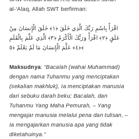
al-‘Alaq, Allah SWT berfirman:
اقْرَأْ بِاسْمِ رَبِّكَ الَّذِي خَلَقَ ﴿١﴾ خَلَقَ الْإِنسَانَ مِنْ
عَلَقٍ ﴿٢﴾ اقْرَأْ وَرَبُّكَ الْأَكْرَمُ ﴿٣﴾ الَّذِي عَلَّمَ بِالْقَلَمِ
﴿٤﴾ عَلَّمَ الْإِنسَانَ مَا لَمْ يَعْلَمْ ﴿٥﴾
Maksudnya
:
“Bacalah (wahai Muhammad)
dengan nama Tuhanmu yang menciptakan
(sekalian makhluk), Ia menciptakan manusia
dari sebuku darah beku; Bacalah, dan
Tuhanmu Yang Maha Pemurah, – Yang
mengajar manusia melalui pena dan tulisan, –
Ia mengajarkan manusia apa yang tidak
diketahuinya.”