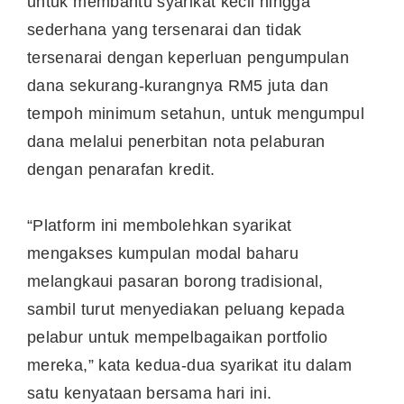
untuk membantu syarikat kecil hingga
sederhana yang tersenarai dan tidak
tersenarai dengan keperluan pengumpulan
dana sekurang-kurangnya RM5 juta dan
tempoh minimum setahun, untuk mengumpul
dana melalui penerbitan nota pelaburan
dengan penarafan kredit.
“Platform ini membolehkan syarikat
mengakses kumpulan modal baharu
melangkaui pasaran borong tradisional,
sambil turut menyediakan peluang kepada
pelabur untuk mempelbagaikan portfolio
mereka,” kata kedua-dua syarikat itu dalam
satu kenyataan bersama hari ini.