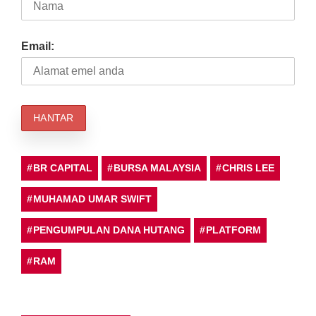
Email:
BR CAPITAL
BURSA MALAYSIA
CHRIS LEE
MUHAMAD UMAR SWIFT
PENGUMPULAN DANA HUTANG
PLATFORM
RAM