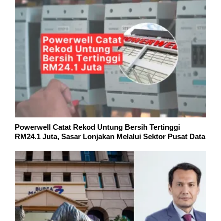
Powerwell Catat Rekod Untung Bersih Tertinggi
RM24.1 Juta, Sasar Lonjakan Melalui Sektor Pusat Data