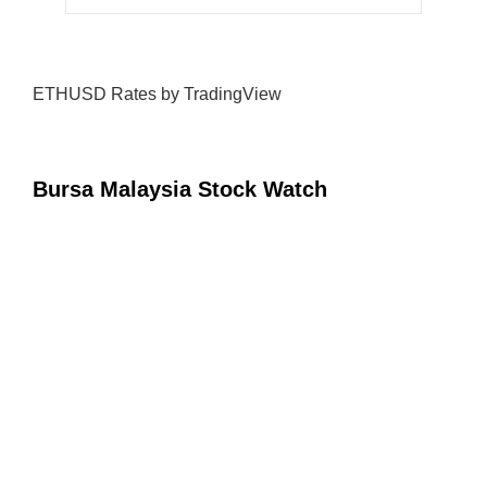
ETHUSD Rates
by TradingView
Bursa Malaysia Stock Watch