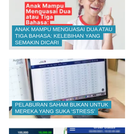
ANAK MAMPU MENGUASAI DUA ATAU
TIGA BAHASA: KELEBIHAN YANG
SEMAKIN DICARI
PELABURAN SAHAM BUKAN UNTUK
MEREKA YANG SUKA ‘STRESS’