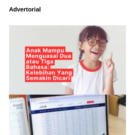
Advertorial
Anak Mampu Menguasai Dua atau Tiga
Bahasa: Kelebihan Yang Semakin Dicari