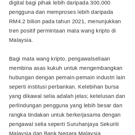
digital bagi pihak lebih daripada 300,000
pengguna dan memproses lebih daripada
RM4.2 bilion pada tahun 2021, menunjukkan
tren positif permintaan mata wang kripto di
Malaysia.
Bagi mata wang kripto, pengawalseliaan
membina asas kukuh untuk mengembangkan
hubungan dengan pemain-pemain industri lain
seperti institusi perbankan. Kelebihan bursa
yang dikawal selia adalah jelas; ketelusan dan
perlindungan pengguna yang lebih besar dan
rangka tindakan untuk berkerjasama dengan
pengawal selia seperti Suruhanjaya Sekuriti
Malaysia dan Bank Negara Malaysia