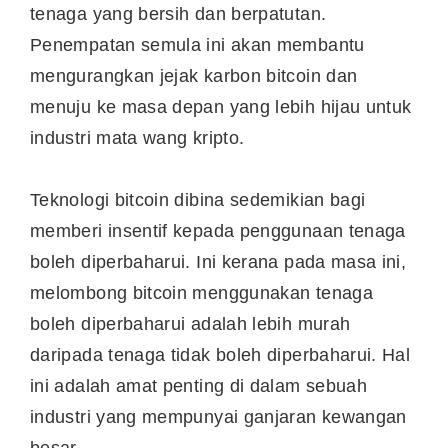
tenaga yang bersih dan berpatutan.
Penempatan semula ini akan membantu
mengurangkan jejak karbon bitcoin dan
menuju ke masa depan yang lebih hijau untuk
industri mata wang kripto.
Teknologi bitcoin dibina sedemikian bagi
memberi insentif kepada penggunaan tenaga
boleh diperbaharui. Ini kerana pada masa ini,
melombong bitcoin menggunakan tenaga
boleh diperbaharui adalah lebih murah
daripada tenaga tidak boleh diperbaharui. Hal
ini adalah amat penting di dalam sebuah
industri yang mempunyai ganjaran kewangan