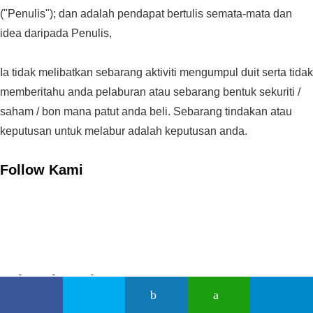
("Penulis"); dan adalah pendapat bertulis semata-mata dan
idea daripada Penulis,
Ia tidak melibatkan sebarang aktiviti mengumpul duit serta tidak
memberitahu anda pelaburan atau sebarang bentuk sekuriti /
saham / bon mana patut anda beli. Sebarang tindakan atau
keputusan untuk melabur adalah keputusan anda.
Follow Kami
Hubungi Kami