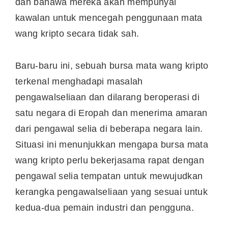
dan bahawa mereka akan mempunyai
kawalan untuk mencegah penggunaan mata
wang kripto secara tidak sah.
Baru-baru ini, sebuah bursa mata wang kripto
terkenal menghadapi masalah
pengawalseliaan dan dilarang beroperasi di
satu negara di Eropah dan menerima amaran
dari pengawal selia di beberapa negara lain.
Situasi ini menunjukkan mengapa bursa mata
wang kripto perlu bekerjasama rapat dengan
pengawal selia tempatan untuk mewujudkan
kerangka pengawalseliaan yang sesuai untuk
kedua-dua pemain industri dan pengguna.