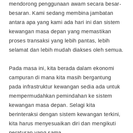
mendorong penggunaan awam secara besar-
besaran. Kami sedang membina jambatan
antara apa yang kami ada hari ini dan sistem
kewangan masa depan yang memastikan
proses transaksi yang lebih pantas, lebih
selamat dan lebih mudah diakses oleh semua.
Pada masa ini, kita berada dalam ekonomi
campuran di mana kita masih bergantung
pada infrastruktur kewangan sedia ada untuk
mempermudahkan pemindahan ke sistem
kewangan masa depan. Selagi kita
berinteraksi dengan sistem kewangan terkini,
kita harus menyesuaikan diri dan mengikuti
peraturan yang sama.