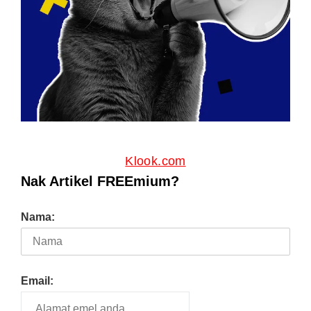
Klook.com
Nak Artikel FREEmium?
Nama:
Email: