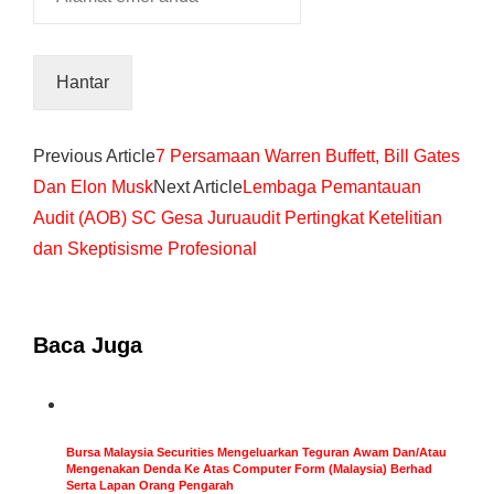
Previous Article
7 Persamaan Warren Buffett, Bill Gates
Dan Elon Musk
Next Article
Lembaga Pemantauan
Audit (AOB) SC Gesa Juruaudit Pertingkat Ketelitian
dan Skeptisisme Profesional
Baca Juga
Bursa Malaysia Securities Mengeluarkan Teguran Awam Dan/Atau
Mengenakan Denda Ke Atas Computer Form (Malaysia) Berhad
Serta Lapan Orang Pengarah