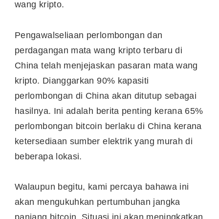
wang kripto.
Pengawalseliaan perlombongan dan
perdagangan mata wang kripto terbaru di
China telah menjejaskan pasaran mata wang
kripto. Dianggarkan 90% kapasiti
perlombongan di China akan ditutup sebagai
hasilnya. Ini adalah berita penting kerana 65%
perlombongan bitcoin berlaku di China kerana
ketersediaan sumber elektrik yang murah di
beberapa lokasi.
Walaupun begitu, kami percaya bahawa ini
akan mengukuhkan pertumbuhan jangka
panjang bitcoin. Situasi ini akan meningkatkan