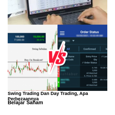
Pelaburan Saham Bukan Untuk Mereka Yang
Suka ‘Stress’
Swing Trading Dan Day Trading, Apa
Perbezaannya
Belajar Saham