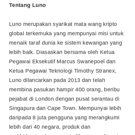
Tentang Luno
Luno merupakan syarikat mata wang kripto
global terkemuka yang mempunyai misi untuk
menaik taraf dunia ke sistem kewangan yang
lebih baik. Diasaskan bersama oleh Ketua
Pegawai Eksekutif Marcus Swanepoel dan
Ketua Pegawai Teknologi Timothy Stranex,
Luno dilancarkan pada 2013 dan telah
membina pasukan hampir 400 orang, beribu
pejabat di London dengan pusat serantau di
Singapura dan Cape Town. Mempunyai lebih
daripada 8 juta pengguna yang merangkumi
lebih dari 40 negara, produk dan