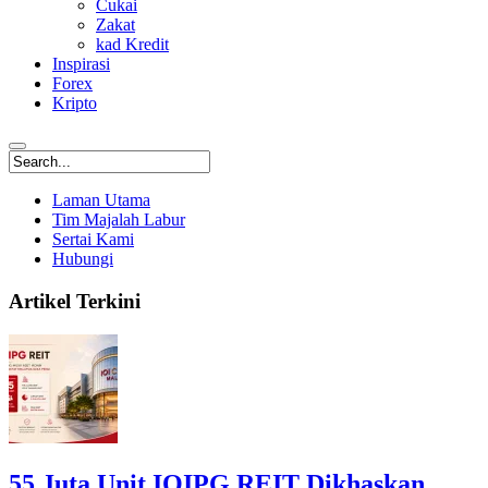
Cukai
Zakat
kad Kredit
Inspirasi
Forex
Kripto
Laman Utama
Tim Majalah Labur
Sertai Kami
Hubungi
Artikel Terkini
55 Juta Unit IOIPG REIT Dikhaskan