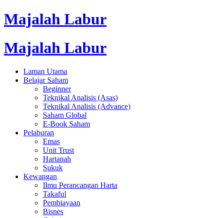
Majalah Labur
Majalah Labur
Laman Utama
Belajar Saham
Beginner
Teknikal Analisis (Asas)
Teknikal Analisis (Advance)
Saham Global
E-Book Saham
Pelaburan
Emas
Unit Trust
Hartanah
Sukuk
Kewangan
Ilmu Perancangan Harta
Takaful
Pembiayaan
Bisnes