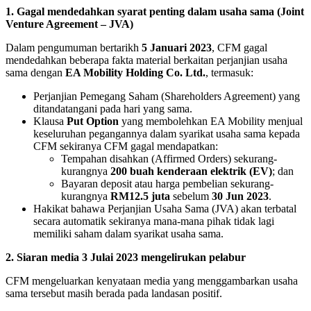
1. Gagal mendedahkan syarat penting dalam usaha sama (Joint
Venture Agreement – JVA)
Dalam pengumuman bertarikh
5 Januari 2023
, CFM gagal
mendedahkan beberapa fakta material berkaitan perjanjian usaha
sama dengan
EA Mobility Holding Co. Ltd.
, termasuk:
Perjanjian Pemegang Saham (Shareholders Agreement) yang
ditandatangani pada hari yang sama.
Klausa
Put Option
yang membolehkan EA Mobility menjual
keseluruhan pegangannya dalam syarikat usaha sama kepada
CFM sekiranya CFM gagal mendapatkan:
Tempahan disahkan (Affirmed Orders) sekurang-
kurangnya
200 buah kenderaan elektrik (EV)
; dan
Bayaran deposit atau harga pembelian sekurang-
kurangnya
RM12.5 juta
sebelum
30 Jun 2023
.
Hakikat bahawa Perjanjian Usaha Sama (JVA) akan terbatal
secara automatik sekiranya mana-mana pihak tidak lagi
memiliki saham dalam syarikat usaha sama.
2. Siaran media 3 Julai 2023 mengelirukan pelabur
CFM mengeluarkan kenyataan media yang menggambarkan usaha
sama tersebut masih berada pada landasan positif.