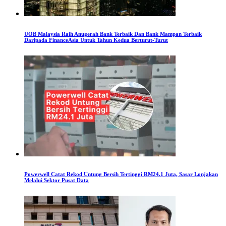
UOB Malaysia Raih Anugerah Bank Terbaik Dan Bank Mampan Terbaik
Daripada FinanceAsia Untuk Tahun Kedua Berturut-Turut
Powerwell Catat Rekod Untung Bersih Tertinggi RM24.1 Juta, Sasar Lonjakan
Melalui Sektor Pusat Data