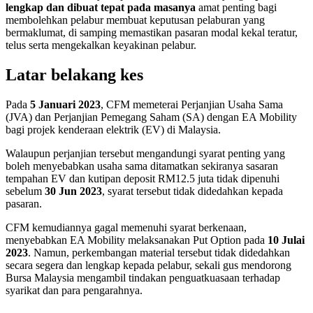
lengkap dan dibuat tepat pada masanya
amat penting bagi
membolehkan pelabur membuat keputusan pelaburan yang
bermaklumat, di samping memastikan pasaran modal kekal teratur,
telus serta mengekalkan keyakinan pelabur.
Latar belakang kes
Pada
5 Januari 2023
, CFM memeterai Perjanjian Usaha Sama
(JVA) dan Perjanjian Pemegang Saham (SA) dengan EA Mobility
bagi projek kenderaan elektrik (EV) di Malaysia.
Walaupun perjanjian tersebut mengandungi syarat penting yang
boleh menyebabkan usaha sama ditamatkan sekiranya sasaran
tempahan EV dan kutipan deposit RM12.5 juta tidak dipenuhi
sebelum
30 Jun 2023
, syarat tersebut tidak didedahkan kepada
pasaran.
CFM kemudiannya gagal memenuhi syarat berkenaan,
menyebabkan EA Mobility melaksanakan Put Option pada
10 Julai
2023
. Namun, perkembangan material tersebut tidak didedahkan
secara segera dan lengkap kepada pelabur, sekali gus mendorong
Bursa Malaysia mengambil tindakan penguatkuasaan terhadap
syarikat dan para pengarahnya.