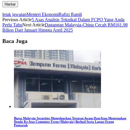
letak jawatan
Menteri Ekonomi
Rafizi Ramli
Previous Article
5 Asas Analisis Teknikal Dalam FCPO Yang Anda
Perlu Tahu
Next Article
Dagangan Malaysia-China Cecah RM161.98
Bilion Dari Januari Hingga April 2025
Baca Juga
Bursa Malaysia Securities Mengeluarkan Teguran Awam Dan/Atau Mengenakan
Denda Ke Atas Computer Form (Malaysia) Berhad Serta Lapan Orang
Pengarah