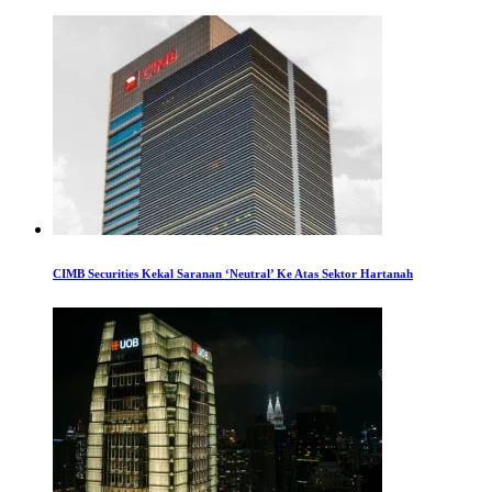
CIMB Securities Kekal Saranan ‘Neutral’ Ke Atas Sektor Hartanah