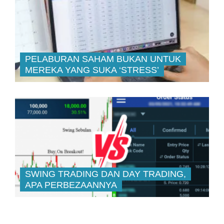
PELABURAN SAHAM BUKAN UNTUK
MEREKA YANG SUKA ‘STRESS’
SWING TRADING DAN DAY TRADING,
APA PERBEZAANNYA