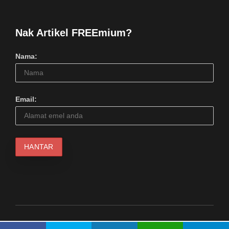
Nak Artikel FREEmium?
Nama:
Email:
© 2024 Serius Kool Media (1217798M). Hakcipta Terpelihara