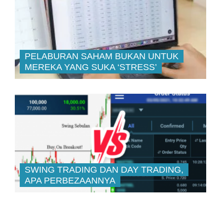
PELABURAN SAHAM BUKAN UNTUK
MEREKA YANG SUKA ‘STRESS’
SWING TRADING DAN DAY TRADING,
APA PERBEZAANNYA