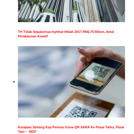
TH Tidak Sepatutnya Isytihar Hibah 2017 RM2.75 Bilion, Amal
Perakaunan Kreatif
Kerajaan Sedang Kaji Perluas Guna QR SARA Ke Pasar Tamu, Pasar
Tani – MOF