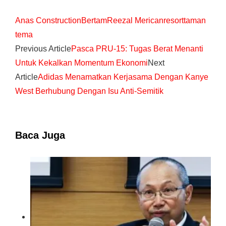
Anas Construction
Bertam
Reezal Merican
resort
taman
tema
Previous Article
Pasca PRU-15: Tugas Berat Menanti
Untuk Kekalkan Momentum Ekonomi
Next
Article
Adidas Menamatkan Kerjasama Dengan Kanye
West Berhubung Dengan Isu Anti-Semitik
Baca Juga