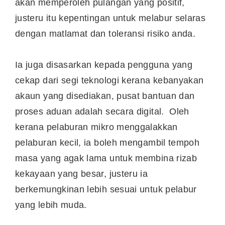
akan memperoleh pulangan yang positif,
justeru itu kepentingan untuk melabur selaras
dengan matlamat dan toleransi risiko anda.
Ia juga disasarkan kepada pengguna yang
cekap dari segi teknologi kerana kebanyakan
akaun yang disediakan, pusat bantuan dan
proses aduan adalah secara digital. Oleh
kerana pelaburan mikro menggalakkan
pelaburan kecil, ia boleh mengambil tempoh
masa yang agak lama untuk membina rizab
kekayaan yang besar, justeru ia
berkemungkinan lebih sesuai untuk pelabur
yang lebih muda.