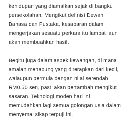
kehidupan yang diamalkan sejak di bangku
persekolahan. Mengikut definisi Dewan
Bahasa dan Pustaka, kesabaran dalam
mengerjakan sesuatu perkara itu lambat laun
akan membuahkan hasil.
Begitu juga dalam aspek kewangan, di mana
amalan menabung yang diterapkan dari kecil,
walaupun bermula dengan nilai serendah
RM0.50 sen, pasti akan bertambah mengikut
sasaran. Teknologi moden hari ini
memudahkan lagi semua golongan usia dalam
menyemai sikap terpuji ini.