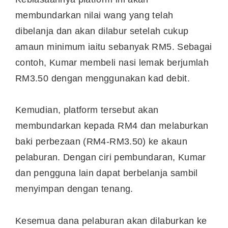
membundarkan nilai wang yang telah
dibelanja dan akan dilabur setelah cukup
amaun minimum iaitu sebanyak RM5. Sebagai
contoh, Kumar membeli nasi lemak berjumlah
RM3.50 dengan menggunakan kad debit.
Kemudian, platform tersebut akan
membundarkan kepada RM4 dan melaburkan
baki perbezaan (RM4-RM3.50) ke akaun
pelaburan. Dengan ciri pembundaran, Kumar
dan pengguna lain dapat berbelanja sambil
menyimpan dengan tenang.
Kesemua dana pelaburan akan dilaburkan ke