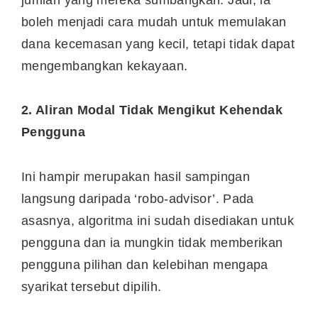
boleh menjadi cara mudah untuk memulakan
dana kecemasan yang kecil, tetapi tidak dapat
mengembangkan kekayaan.
2. Aliran Modal Tidak Mengikut Kehendak
Pengguna
Ini hampir merupakan hasil sampingan
langsung daripada ‘robo-advisor’. Pada
asasnya, algoritma ini sudah disediakan untuk
pengguna dan ia mungkin tidak memberikan
pengguna pilihan dan kelebihan mengapa
syarikat tersebut dipilih.