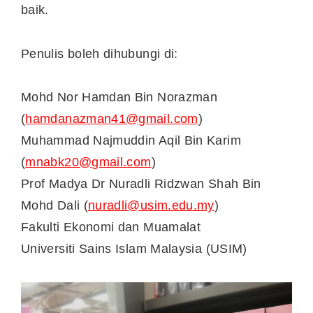
baik.
Penulis boleh dihubungi di:
Mohd Nor Hamdan Bin Norazman
(
hamdanazman41@gmail.com
)
Muhammad Najmuddin Aqil Bin Karim
(
mnabk20@gmail.com
)
Prof Madya Dr Nuradli Ridzwan Shah Bin
Mohd Dali (
nuradli@usim.edu.my
)
Fakulti Ekonomi dan Muamalat
Universiti Sains Islam Malaysia (USIM)