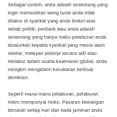
Sebagai contoh, anda adalah seseorang yang
ingin memastikan wang tunai anda tidak
dilabur di syarikat yang anda boikot atas
sebab politik, peribadi atau anda adalah
seseorang yang hanya mahu pelaburan anda
disalurkan kepada syarikat yang mesra alam
sekitar, melayan pekerja secara adil atau
melabur dalam usaha keamanan global, anda
mungkin mengalami kesukaran berbuat
demikian.
Seperti mana-mana pelaburan, pelaburan
mikro mempunyai risiko. Pasaran kewangan
berubah setiap hari dan tiada jaminan anda