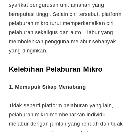
syarikat pengurusan unit amanah yang
bereputasi tinggi. Selain ciri tersebut, platform
pelaburan mikro turut memperkenalkan ciri
pelaburan sekaligus dan auto – labur yang
membolehkan pengguna melabur sebanyak
yang dinginkan.
Kelebihan Pelaburan Mikro
1. Memupuk Sikap Menabung
Tidak seperti platform pelaburan yang lain,
pelaburan mikro membenarkan individu
melabur dengan jumlah yang rendah dan tidak