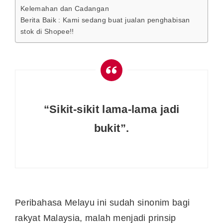
Kelemahan dan Cadangan
Berita Baik : Kami sedang buat jualan penghabisan
stok di Shopee!!
“Sikit-sikit lama-lama jadi
bukit”.
Peribahasa Melayu ini sudah sinonim bagi
rakyat Malaysia, malah menjadi prinsip