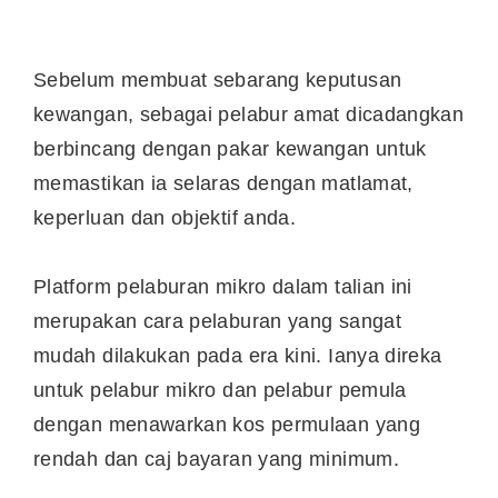
Sebelum membuat sebarang keputusan
kewangan, sebagai pelabur amat dicadangkan
berbincang dengan pakar kewangan untuk
memastikan ia selaras dengan matlamat,
keperluan dan objektif anda.
Platform pelaburan mikro dalam talian ini
merupakan cara pelaburan yang sangat
mudah dilakukan pada era kini. Ianya direka
untuk pelabur mikro dan pelabur pemula
dengan menawarkan kos permulaan yang
rendah dan caj bayaran yang minimum.