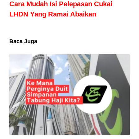
Cara Mudah Isi Pelepasan Cukai
LHDN Yang Ramai Abaikan
Baca Juga