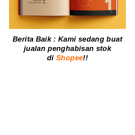
Berita Baik : Kami sedang buat
jualan penghabisan stok
di
Shopee
!!