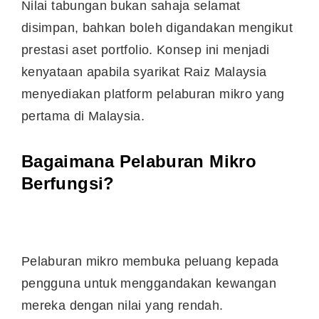
Nilai tabungan bukan sahaja selamat
disimpan, bahkan boleh digandakan mengikut
prestasi aset portfolio. Konsep ini menjadi
kenyataan apabila syarikat Raiz Malaysia
menyediakan platform pelaburan mikro yang
pertama di Malaysia.
Bagaimana Pelaburan Mikro
Berfungsi?
Pelaburan mikro membuka peluang kepada
pengguna untuk menggandakan kewangan
mereka dengan nilai yang rendah.