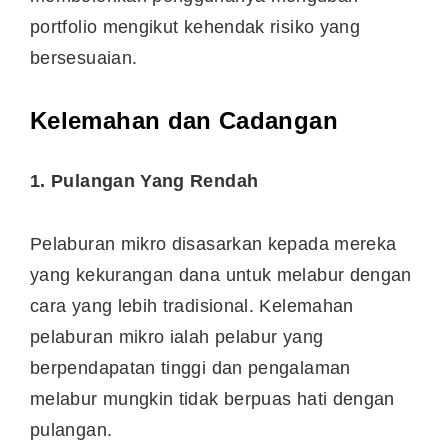
portfolio mengikut kehendak risiko yang
bersesuaian.
Kelemahan dan Cadangan
1. Pulangan Yang Rendah
Pelaburan mikro disasarkan kepada mereka
yang kekurangan dana untuk melabur dengan
cara yang lebih tradisional. Kelemahan
pelaburan mikro ialah pelabur yang
berpendapatan tinggi dan pengalaman
melabur mungkin tidak berpuas hati dengan
pulangan.