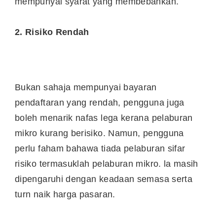
mempunyai syarat yang membebankan.
2. Risiko Rendah
Bukan sahaja mempunyai bayaran
pendaftaran yang rendah, pengguna juga
boleh menarik nafas lega kerana pelaburan
mikro kurang berisiko. Namun, pengguna
perlu faham bahawa tiada pelaburan sifar
risiko termasuklah pelaburan mikro. la masih
dipengaruhi dengan keadaan semasa serta
turn naik harga pasaran.