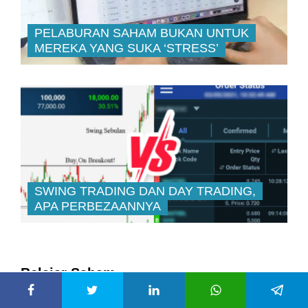
PELABURAN SAHAM BUKAN UNTUK
MEREKA YANG SUKA ‘STRESS’
SWING TRADING DAN DAY TRADING,
APA PERBEZAANNYA
Belajar Saham