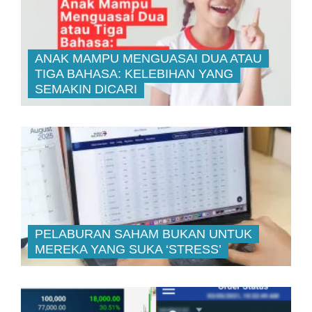
ANAK MAMPU MENGUASAI DUA ATAU
TIGA BAHASA: KELEBIHAN YANG
SEMAKIN DICARI
PELABURAN SAHAM BUKAN UNTUK
MEREKA YANG SUKA ‘STRESS’