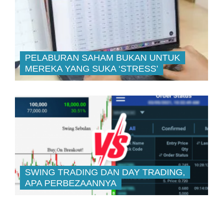
PELABURAN SAHAM BUKAN UNTUK
MEREKA YANG SUKA ‘STRESS’
SWING TRADING DAN DAY TRADING,
APA PERBEZAANNYA