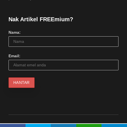
Nak Artikel FREEmium?
Nama:
Email:
© 2024 Serius Kool Media (1217798M). Hakcipta Terpelihara