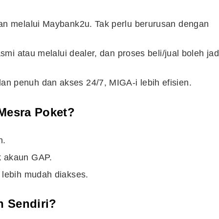
ian melalui Maybank2u. Tak perlu berurusan dengan
smi atau melalui dealer, dan proses beli/jual boleh jad
n penuh dan akses 24/7, MIGA-i lebih efisien.
 Mesra Poket?
n.
k akaun GAP.
 lebih mudah diakses.
Cara Buka Akaun Saham
n
(CDS) Maybank
n Sendiri?