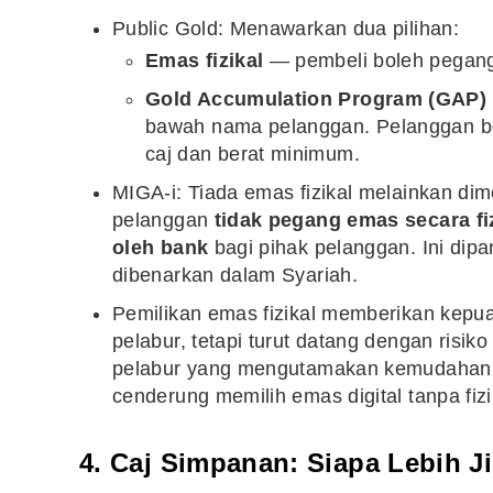
Public Gold: Menawarkan dua pilihan:
Emas fizikal
— pembeli boleh pegang
10 Aplikasi Perlu Ada Dalam
Gold Accumulation Program (GAP)
Telefon Seorang Pelabur
Saham
bawah nama pelanggan. Pelanggan bol
caj dan berat minimum.
MIGA-i: Tiada emas fizikal melainkan d
pelanggan
tidak pegang emas secara fi
oleh bank
bagi pihak pelanggan. Ini dipa
dibenarkan dalam Syariah.
Pemilikan emas fizikal memberikan kep
pelabur, tetapi turut datang dengan risi
pelabur yang mengutamakan kemudahan 
cenderung memilih emas digital tanpa fizi
4. Caj Simpanan: Siapa Lebih J