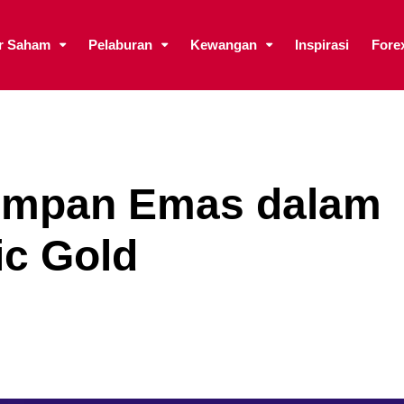
ar Saham
Pelaburan
Kewangan
Inspirasi
Fore
impan Emas dalam
ic Gold