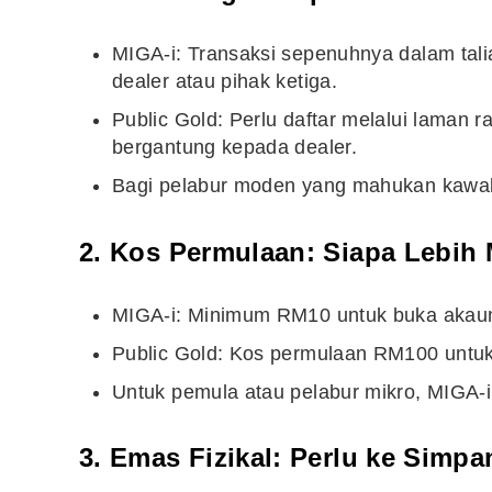
MIGA-i: Transaksi sepenuhnya dalam tal
dealer atau pihak ketiga.
Public Gold: Perlu daftar melalui laman ra
bergantung kepada dealer.
Bagi pelabur moden yang mahukan kawala
2. Kos Permulaan: Siapa Lebih
MIGA-i: Minimum RM10 untuk buka akau
Public Gold: Kos permulaan RM100 untu
Editor Picks
Untuk pemula atau pelabur mikro, MIGA-i
Ini 15 Panduan Beginner
Perlu Tahu Tentang Pelabura
3. Emas Fizikal: Perlu ke Simpa
Saham di Bursa Malaysia