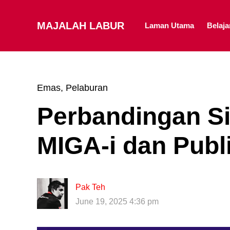
MAJALAH LABUR
Laman Utama
Belaj
Emas
,
Pelaburan
Perbandingan S
MIGA-i dan Publ
Pak Teh
June 19, 2025 4:36 pm