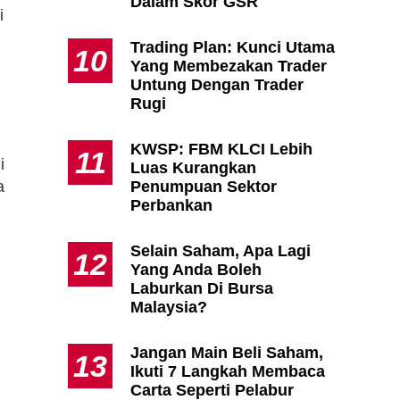
Dalam Skor GSR
i
Trading Plan: Kunci Utama
10
Yang Membezakan Trader
Untung Dengan Trader
Rugi
KWSP: FBM KLCI Lebih
11
i
Luas Kurangkan
Penumpuan Sektor
a
Perbankan
Selain Saham, Apa Lagi
12
Yang Anda Boleh
Laburkan Di Bursa
Malaysia?
Jangan Main Beli Saham,
13
Ikuti 7 Langkah Membaca
Carta Seperti Pelabur