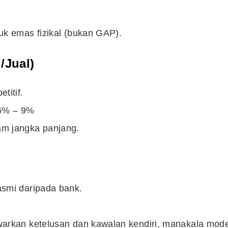
uk emas fizikal (bukan GAP).
/Jual)
titif.
+6% – 9%
am jangka panjang.
asmi daripada bank.
warkan ketelusan dan kawalan kendiri, manakala mode