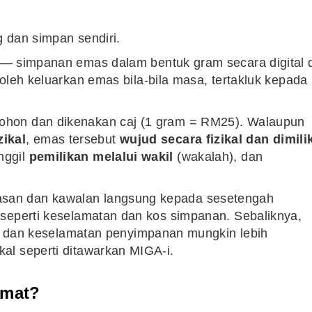
 dan simpan sendiri.
Syarikat Yang Beri Dividen
— simpanan emas dalam bentuk gram secara digital d
Tertinggi Di Bursa Malaysia
(2018)
eh keluarkan emas bila-bila masa, tertakluk kepada
imohon dan dikenakan caj (1 gram = RM25). Walaupun
zikal
, emas tersebut
wujud secara fizikal dan dimili
nggil
pemilikan melalui wakil
(wakalah), dan
uasan dan kawalan langsung kepada sesetengah
ko seperti keselamatan dan kos simpanan. Sebaliknya,
dan keselamatan penyimpanan mungkin lebih
kal seperti ditawarkan MIGA-i.
imat?