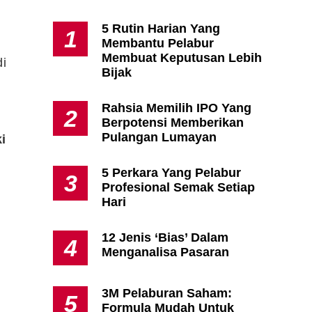
5 Rutin Harian Yang
1
Membantu Pelabur
Apa Itu Fundamental Analysis
Membuat Keputusan Lebih
i
Yang Selalu Sifu Saham Sebut
Bijak
Tu?
Rahsia Memilih IPO Yang
2
Berpotensi Memberikan
Pulangan Lumayan
ki
5 Perkara Yang Pelabur
3
Profesional Semak Setiap
Hari
12 Jenis ‘Bias’ Dalam
4
Menganalisa Pasaran
3M Pelaburan Saham:
5
Formula Mudah Untuk