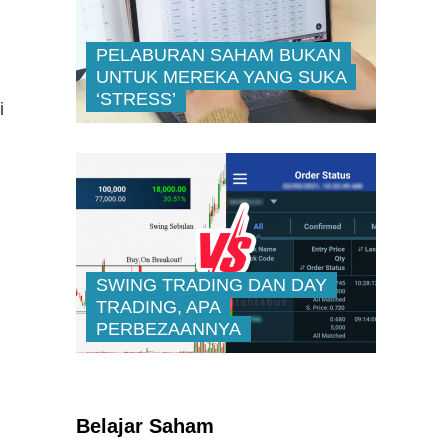
PELABURAN SAHAM BUKAN
UNTUK MEREKA YANG SUKA
‘STRESS’
i
SWING TRADING DAN DAY
TRADING, APA
PERBEZAANNYA
Kenali Franchisee Disebalik
Family Mart
Belajar Saham