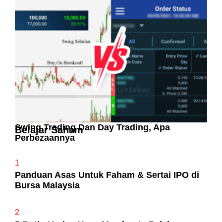
Pelaburan Saham Bukan Untuk Mereka Yang
Suka ‘Stress’
Swing Trading Dan Day Trading, Apa
Belajar Saham
Perbezaannya
1
Panduan Asas Untuk Faham & Sertai IPO di
Bursa Malaysia
2