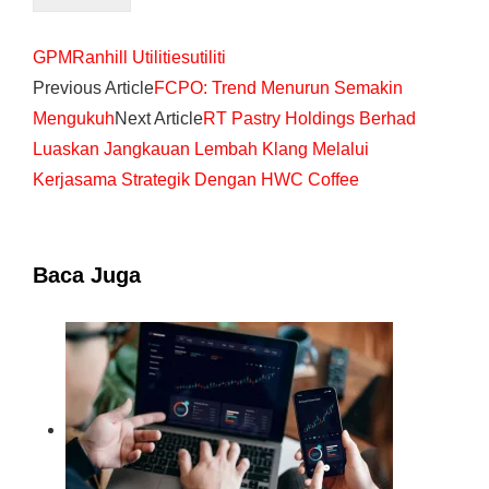
GPM
Ranhill Utilities
utiliti
Previous Article
FCPO: Trend Menurun Semakin
Mengukuh
Next Article
RT Pastry Holdings Berhad
Luaskan Jangkauan Lembah Klang Melalui
Kerjasama Strategik Dengan HWC Coffee
Baca Juga