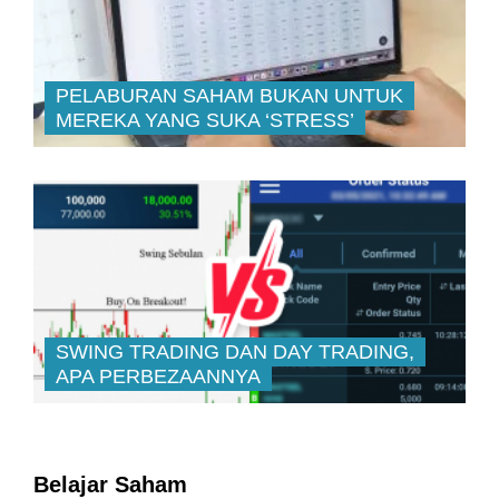
SWING TRADING DAN DAY TRADING,
APA PERBEZAANNYA
Belajar Saham
5 Perkara Yang Pelabur Profesional
1
Semak Setiap Hari
12 Jenis ‘Bias’ Dalam Menganalisa
2
Pasaran