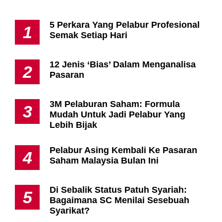
3M Pelaburan Saham: Formula
3
Mudah Untuk Jadi Pelabur Yang
Lebih Bijak
Pelabur Asing Kembali Ke Pasaran
4
Saham Malaysia Bulan Ini
Di Sebalik Status Patuh Syariah:
5
Bagaimana SC Menilai Sesebuah
Syarikat?
Pengurusan Modal: Rahsia Trader
6
Berpengalaman Kekal Dalam
Pasaran
PNB Institusi Pelaburan Keempat
7
Terbaik Global Dalam Skor GSR