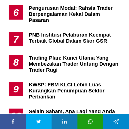
Trading Plan: Kunci Utama Yang
8
Membezakan Trader Untung Dengan
Trader Rugi
KWSP: FBM KLCI Lebih Luas
9
Kurangkan Penumpuan Sektor
Perbankan
Selain Saham, Apa Lagi Yang Anda
10
Boleh Laburkan Di Bursa Malaysia?
Jangan Main Beli Saham, Ikuti 7
11
Langkah Membaca Carta Seperti
Pelabur Berpengalaman
FamilyMart Ada Di Mana-Mana, Tapi
12
Boleh Ke Kita Buka Francais
Sendiri?