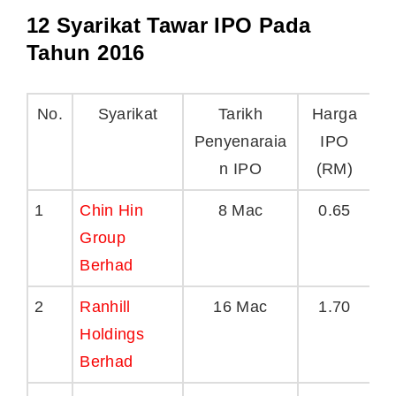
12 Syarikat Tawar IPO Pada
Tahun 2016
No.
Syarikat
Tarikh
Harga
Penyenaraia
IPO
P
n IPO
(RM)
1
Chin Hin
8 Mac
0.65
Group
Berhad
2
Ranhill
16 Mac
1.70
Holdings
Berhad