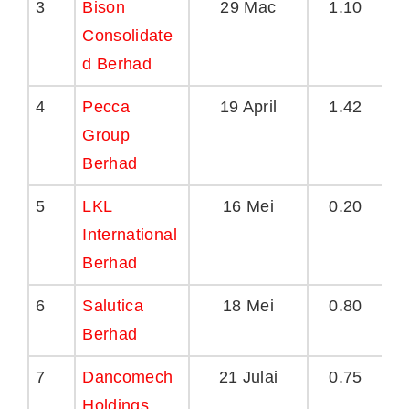
3
Bison
29 Mac
1.10
Consolidate
d Berhad
4
Pecca
19 April
1.42
Group
Berhad
5
LKL
16 Mei
0.20
International
Berhad
6
Salutica
18 Mei
0.80
Berhad
7
Dancomech
21 Julai
0.75
Holdings