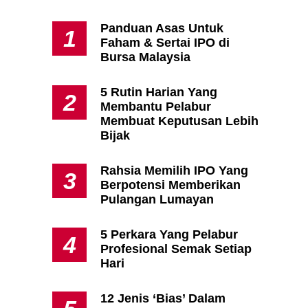
Panduan Asas Untuk
1
Faham & Sertai IPO di
Apa Itu Fundamental Analysis
Bursa Malaysia
Yang Selalu Sifu Saham Sebut
Tu?
5 Rutin Harian Yang
2
Membantu Pelabur
Membuat Keputusan Lebih
Bijak
Rahsia Memilih IPO Yang
3
Berpotensi Memberikan
Pulangan Lumayan
5 Perkara Yang Pelabur
4
Profesional Semak Setiap
Hari
12 Jenis ‘Bias’ Dalam