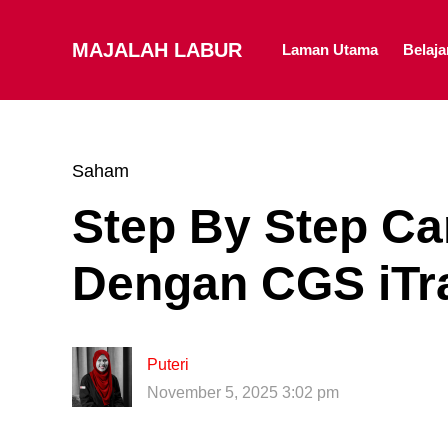
MAJALAH LABUR
Laman Utama
Belaj
Saham
Step By Step Ca
Dengan CGS iTr
Puteri
November 5, 2025 3:02 pm