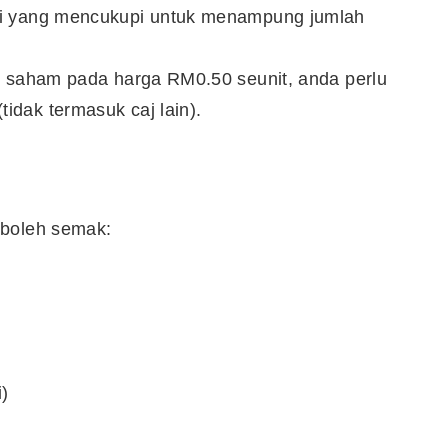
ki yang mencukupi untuk menampung jumlah
t saham pada harga RM0.50 seunit, anda perlu
dak termasuk caj lain).
 boleh semak:
i)