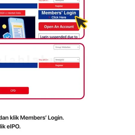
Syarikat Yang Beri Dividen
Tertinggi Di Bursa Malaysia
(2018)