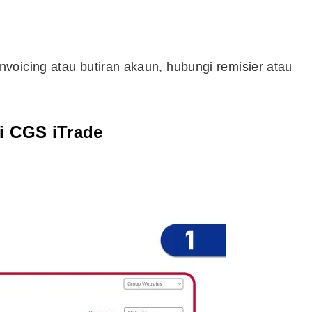
voicing atau butiran akaun, hubungi remisier atau
i CGS iTrade
Cara Buka Akaun Saham
n
(CDS) Maybank