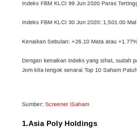
Indeks FBM KLCI 99 Jun 2020 Paras Tertingg
Indeks FBM KLCI 30 Jun 2020: 1,501.00 Mat
Kenaikan Sebulan: +26.10 Mata atau +1.77
Dengan kenaikan indeks yang sihat, sudah 
Jom kita tengok senarai Top 10 Saham Patuh 
Editor Picks
Sumber:
Screener iSaham
Ini 15 Panduan Beginner
1.Asia Poly Holdings
Perlu Tahu Tentang Pelabura
Saham di Bursa Malaysia