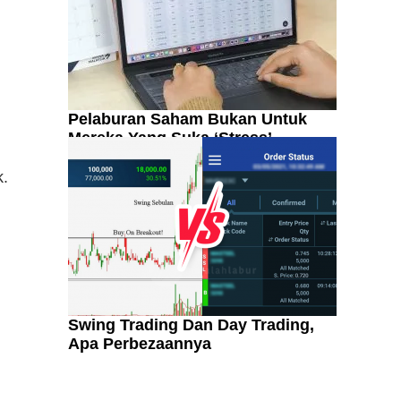
Pelaburan Saham Bukan Untuk
Mereka Yang Suka ‘Stress’
k.
Swing Trading Dan Day Trading,
Apa Perbezaannya
Kenali Franchisee Disebalik
Family Mart