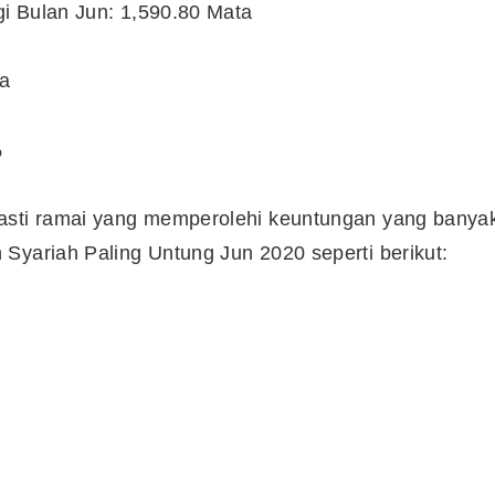
i Bulan Jun: 1,590.80 Mata
a
%
pasti ramai yang memperolehi keuntungan yang banya
Syariah Paling Untung Jun 2020 seperti berikut:
Cara Buka Akaun Saham
n
(CDS) Maybank