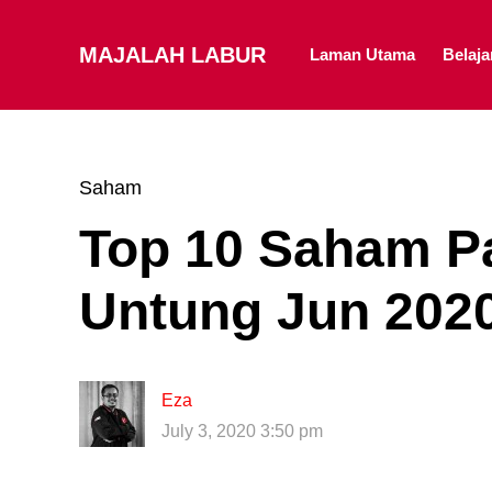
MAJALAH LABUR
Laman Utama
Belaj
Saham
Top 10 Saham Pa
Untung Jun 202
Eza
July 3, 2020 3:50 pm