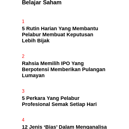
Belajar Saham
Apa Itu Fundamental Analysis
1
Yang Selalu Sifu Saham Sebut
5 Rutin Harian Yang Membantu
Tu?
Pelabur Membuat Keputusan
Lebih Bijak
2
Rahsia Memilih IPO Yang
Berpotensi Memberikan Pulangan
Lumayan
3
5 Perkara Yang Pelabur
Profesional Semak Setiap Hari
4
12 Jenis ‘Bias’ Dalam Menganalisa