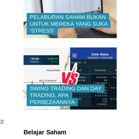
PELABURAN SAHAM BUKAN
UNTUK MEREKA YANG SUKA
‘STRESS’
SWING TRADING DAN DAY
TRADING, APA
PERBEZAANNYA
Kenali Franchisee Disebalik
32
Family Mart
Belajar Saham