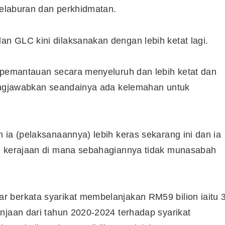
 pelaburan dan perkhidmatan.
n GLC kini dilaksanakan dengan lebih ketat lagi.
a pemantauan secara menyeluruh dan lebih ketat dan
gungjawabkan seandainya ada kelemahan untuk
 ia (pelaksanaannya) lebih keras sekarang ini dan ia
si kerajaan di mana sebahagiannya tidak munasabah
Cara Buka Akaun Saham
 berkata syarikat membelanjakan RM59 bilion iaitu 
n
(CDS) Maybank
njaan dari tahun 2020-2024 terhadap syarikat