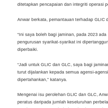
ditetapkan pencapaian dan integriti operasi
Anwar berkata, pemantauan terhadap GLIC da
“Ini saya boleh bagi jaminan, pada 2023 ad
pengurusan syarikat-syarikat ini dipertang
diperbaiki.
“Jadi untuk GLIC dan GLC, saya bagi jaminan
turut dijalankan kepada semua agensi-agen
dipertahankan,” katanya.
Editor Picks
Ini 15 Panduan Beginner
Mengenai isu perolehan GLIC dan GLC, Anwar
Perlu Tahu Tentang Pelabura
peratus daripada jumlah keseluruhan perbela
Saham di Bursa Malaysia