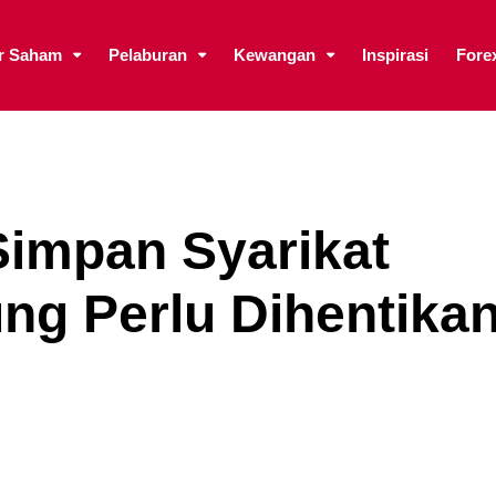
ar Saham
Pelaburan
Kewangan
Inspirasi
Fore
Simpan Syarikat
ung Perlu Dihentika