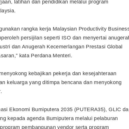
jaan, latihan dan pendidikan melalui program
aysia.
Syarikat Yang Beri Dividen
Tertinggi Di Bursa Malaysia
unakan rangka kerja Malaysian Productivity Busines
(2018)
roleh persijilan seperti ISO dan menyertai anugera
dustri dan Anugerah Kecemerlangan Prestasi Global
saran,” kata Perdana Menteri.
 menyokong kebajikan pekerja dan kesejahteraan
dan keluarga yang ditimpa bencana dan menyokong
.
masi Ekonomi Bumiputera 2035 (PUTERA35), GLIC da
ng kepada agenda Bumiputera melalui pelaburan
i, program pembangunan vendor serta program