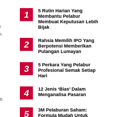
5 Rutin Harian Yang
1
Membantu Pelabur
Apa Itu Fundamental Analysis
Membuat Keputusan Lebih
Yang Selalu Sifu Saham Sebut
s
Bijak
Tu?
h
Rahsia Memilih IPO Yang
2
Berpotensi Memberikan
Pulangan Lumayan
5 Perkara Yang Pelabur
3
Profesional Semak Setiap
Hari
12 Jenis ‘Bias’ Dalam
4
Menganalisa Pasaran
n
3M Pelaburan Saham:
5
Formula Mudah Untuk