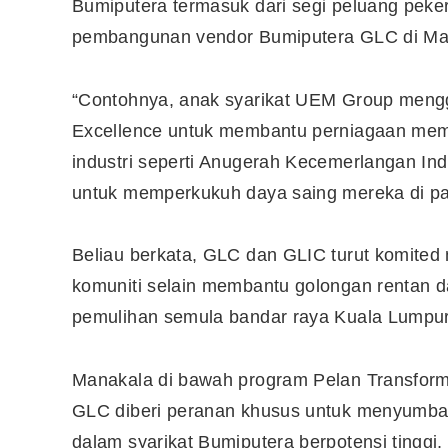
Bumiputera termasuk dari segi peluang peker
pembangunan vendor Bumiputera GLC di Mal
10 Aplikasi Perlu Ada Dalam
Telefon Seorang Pelabur
“Contohnya, anak syarikat UEM Group mengg
Saham
Excellence untuk membantu perniagaan mempe
industri seperti Anugerah Kecemerlangan In
untuk memperkukuh daya saing mereka di pa
Beliau berkata, GLC dan GLIC turut komited
komuniti selain membantu golongan rentan 
pemulihan semula bandar raya Kuala Lumpur
Manakala di bawah program Pelan Transfor
GLC diberi peranan khusus untuk menyumba
dalam syarikat Bumiputera berpotensi tingg