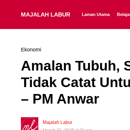
MAJALAH LABUR
Laman Utama
Belaj
Ekonomi
Amalan Tubuh, 
Tidak Catat Unt
– PM Anwar
Majalah Labur