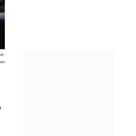
ke-
san
a