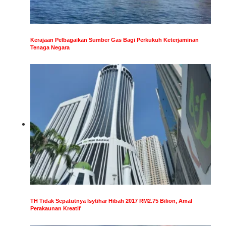
Kerajaan Pelbagaikan Sumber Gas Bagi Perkukuh Keterjaminan
Tenaga Negara
TH Tidak Sepatutnya Isytihar Hibah 2017 RM2.75 Bilion, Amal
Perakaunan Kreatif