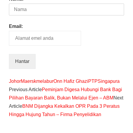
Email:
Johor
Maersk
melabur
Onn Hafiz Ghazi
PTP
Singapura
Previous Article
Peminjam Digesa Hubungi Bank Bagi
Pilihan Bayaran Balik, Bukan Melalui Ejen – ABM
Next
Article
BNM Dijangka Kekalkan OPR Pada 3 Peratus
Hingga Hujung Tahun – Firma Penyelidikan