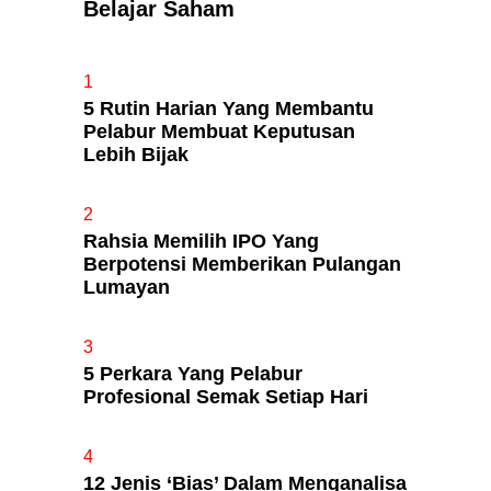
Belajar Saham
Apa Itu Fundamental Analysis
1
Yang Selalu Sifu Saham Sebut
5 Rutin Harian Yang Membantu
Tu?
Pelabur Membuat Keputusan
Lebih Bijak
2
Rahsia Memilih IPO Yang
Berpotensi Memberikan Pulangan
Lumayan
3
5 Perkara Yang Pelabur
Profesional Semak Setiap Hari
4
12 Jenis ‘Bias’ Dalam Menganalisa