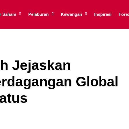
ar Saham
Pelaburan
Kewangan
Inspirasi
Fore
eh Jejaskan
rdagangan Global
atus