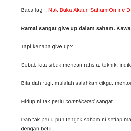
Baca lagi :
Nak Buka Akaun Saham Online De
Ramai sangat give up dalam saham. Kawa
Tapi kenapa give up?
Sebab kita sibuk mencari rahsia, teknik, indi
Bila dah rugi, mulalah salahkan cikgu, mentor,
Editor Picks
Hidup ni tak perlu
complicated
sangat.
Ini 15 Panduan Beginner
Dan tak perlu pun tengok saham ni setiap ma
Perlu Tahu Tentang Pelabura
Saham di Bursa Malaysia
dengan betul.