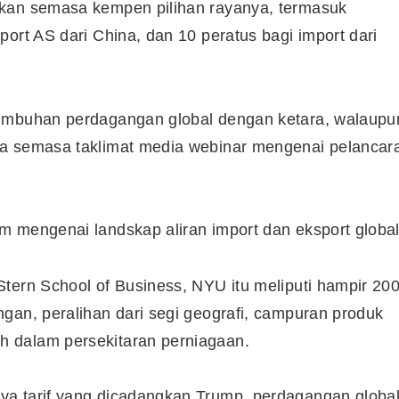
gkan semasa kempen pilihan rayanya, termasuk
ort AS dari China, dan 10 peratus bagi import dari
tumbuhan perdagangan global dengan ketara, walaupu
ya semasa taklimat media webinar mengenai pelancar
 mengenai landskap aliran import dan eksport global
tern School of Business, NYU itu meliputi hampir 20
gan, peralihan dari segi geografi, campuran produk
 dalam persekitaran perniagaan.
ya tarif yang dicadangkan Trump, perdagangan globa