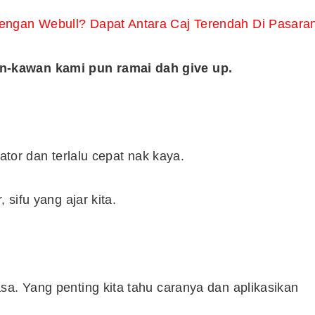
ngan Webull? Dapat Antara Caj Terendah Di Pasara
n-kawan kami pun ramai dah give up.
kator dan terlalu cepat nak kaya.
 sifu yang ajar kita.
Cara Buka Akaun Saham
sa. Yang penting kita tahu caranya dan aplikasikan
n
(CDS) Maybank