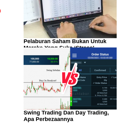
n
Pelaburan Saham Bukan Untuk
Mereka Yang Suka ‘Stress’
Swing Trading Dan Day Trading,
Apa Perbezaannya
Kenali Franchisee Disebalik
Family Mart