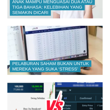
ANAK MAMPU MENGUASAI DUA ATAU
TIGA BAHASA: KELEBIHAN YANG
SEMAKIN DICARI
PELABURAN SAHAM BUKAN UNTUK
MEREKA YANG SUKA ‘STRESS’