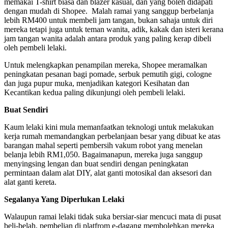
memakai T-shirt biasa dan blazer kasual, dan yang boleh didapati
dengan mudah di Shopee. Malah ramai yang sanggup berbelanja
lebih RM400 untuk membeli jam tangan, bukan sahaja untuk diri
mereka tetapi juga untuk teman wanita, adik, kakak dan isteri kerana
jam tangan wanita adalah antara produk yang paling kerap dibeli
oleh pembeli lelaki.
Untuk melengkapkan penampilan mereka, Shopee meramalkan
peningkatan pesanan bagi pomade, serbuk pemutih gigi, cologne
dan juga pupur muka, menjadikan kategori Kesihatan dan
Kecantikan kedua paling dikunjungi oleh pembeli lelaki.
Buat Sendiri
Kaum lelaki kini mula memanfaatkan teknologi untuk melakukan
kerja rumah memandangkan perbelanjaan besar yang dibuat ke atas
barangan mahal seperti pembersih vakum robot yang menelan
belanja lebih RM1,050. Bagaimanapun, mereka juga sanggup
menyingsing lengan dan buat sendiri dengan peningkatan
permintaan dalam alat DIY, alat ganti motosikal dan aksesori dan
alat ganti kereta.
Segalanya Yang Diperlukan Lelaki
Walaupun ramai lelaki tidak suka bersiar-siar mencuci mata di pusat
beli-belah, pembelian di platfrom e-dagang membolehkan mereka