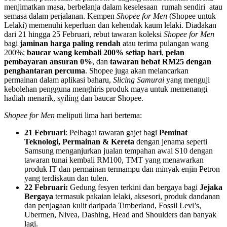
menjimatkan masa, berbelanja dalam keselesaan rumah sendiri atau
semasa dalam perjalanan. Kempen
Shopee for Men
(Shopee untuk
Lelaki) memenuhi keperluan dan kehendak kaum lelaki. Diadakan
dari 21 hingga 25 Februari, rebut tawaran koleksi
Shopee for Men
bagi
jaminan harga paling rendah
atau terima pulangan wang
200%;
baucar
wang kembali 200% setiap hari
,
pelan
pembayaran ansuran 0%
, dan
tawaran hebat RM25 dengan
penghantaran percuma
. Shopee juga akan melancarkan
permainan dalam aplikasi baharu,
Slicing Samurai
yang menguji
kebolehan pengguna menghiris produk maya untuk memenangi
hadiah menarik, syiling dan baucar Shopee.
Shopee for Men
meliputi lima hari bertema:
21 Februari
: Pelbagai tawaran gajet bagi
Peminat
Teknologi, Permainan & Kereta
dengan jenama seperti
Samsung menganjurkan jualan tempahan awal S10 dengan
tawaran tunai kembali RM100, TMT yang menawarkan
produk IT dan permainan termampu dan minyak enjin Petron
yang terdiskaun dan tulen.
22 Februari:
Gedung fesyen terkini dan bergaya bagi
Jejaka
Bergaya
termasuk pakaian lelaki, aksesori, produk dandanan
dan penjagaan kulit daripada Timberland, Fossil Levi’s,
Ubermen, Nivea, Dashing, Head and Shoulders dan banyak
lagi.