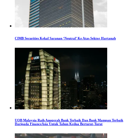
CIMB Securities Kekal Saranan ‘Neutral’ Ke Atas Sektor Hartanah
UOB Malaysia Raih Anugerah Bank Terbaik Dan Bank Mampan Terbaik
Daripada FinanceAsia Untuk Tahun Kedua Berturut-Turut