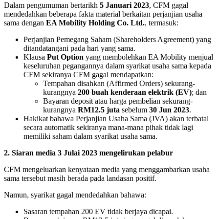
Dalam pengumuman bertarikh
5 Januari 2023
, CFM gagal
mendedahkan beberapa fakta material berkaitan perjanjian usaha
sama dengan
EA Mobility Holding Co. Ltd.
, termasuk:
Perjanjian Pemegang Saham (Shareholders Agreement) yang
ditandatangani pada hari yang sama.
Klausa
Put Option
yang membolehkan EA Mobility menjual
keseluruhan pegangannya dalam syarikat usaha sama kepada
CFM sekiranya CFM gagal mendapatkan:
Tempahan disahkan (Affirmed Orders) sekurang-
kurangnya
200 buah kenderaan elektrik (EV)
; dan
Bayaran deposit atau harga pembelian sekurang-
kurangnya
RM12.5 juta
sebelum
30 Jun 2023
.
Hakikat bahawa Perjanjian Usaha Sama (JVA) akan terbatal
secara automatik sekiranya mana-mana pihak tidak lagi
memiliki saham dalam syarikat usaha sama.
2. Siaran media 3 Julai 2023 mengelirukan pelabur
CFM mengeluarkan kenyataan media yang menggambarkan usaha
sama tersebut masih berada pada landasan positif.
Namun, syarikat gagal mendedahkan bahawa:
Sasaran tempahan 200 EV tidak berjaya dicapai.