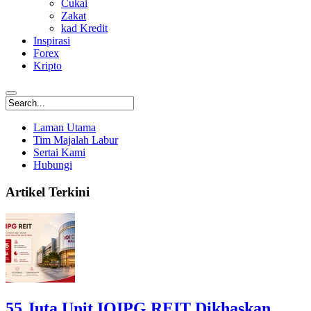
Cukai
Zakat
kad Kredit
Inspirasi
Forex
Kripto
Laman Utama
Tim Majalah Labur
Sertai Kami
Hubungi
Artikel Terkini
55 Juta Unit IOIPG REIT Dikhaskan