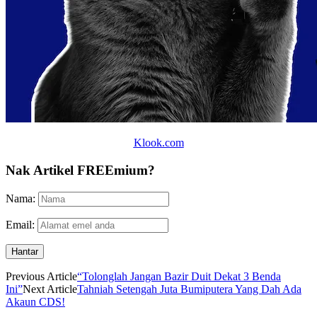
Klook.com
Nak Artikel FREEmium?
Nama:
Email:
Previous Article
“Tolonglah Jangan Bazir Duit Dekat 3 Benda
Ini”
Next Article
Tahniah Setengah Juta Bumiputera Yang Dah Ada
Akaun CDS!