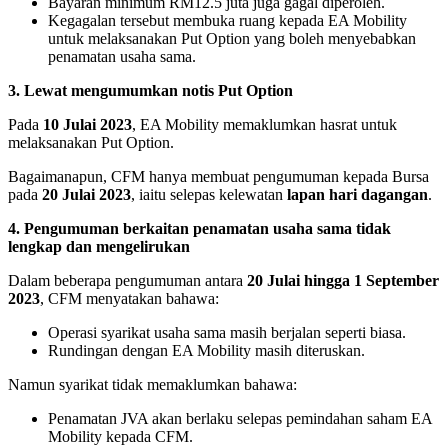
Bayaran minimum RM12.5 juta juga gagal diperoleh.
Kegagalan tersebut membuka ruang kepada EA Mobility
untuk melaksanakan Put Option yang boleh menyebabkan
penamatan usaha sama.
3. Lewat mengumumkan notis Put Option
Pada
10 Julai 2023
, EA Mobility memaklumkan hasrat untuk
melaksanakan Put Option.
Bagaimanapun, CFM hanya membuat pengumuman kepada Bursa
pada
20 Julai 2023
, iaitu selepas kelewatan
lapan hari dagangan
.
4. Pengumuman berkaitan penamatan usaha sama tidak
lengkap dan mengelirukan
Dalam beberapa pengumuman antara
20 Julai hingga 1 September
2023
, CFM menyatakan bahawa:
Operasi syarikat usaha sama masih berjalan seperti biasa.
Rundingan dengan EA Mobility masih diteruskan.
Namun syarikat tidak memaklumkan bahawa:
Penamatan JVA akan berlaku selepas pemindahan saham EA
Mobility kepada CFM.