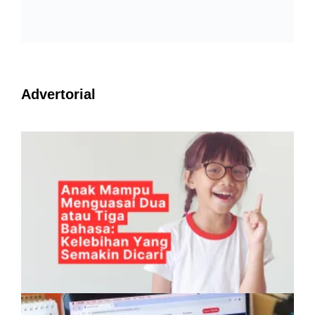
Advertorial