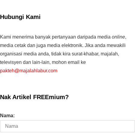
Hubungi Kami
Kami menerima banyak pertanyaan daripada media
online
,
media cetak dan juga media elektronik. Jika anda mewakili
organisasi media anda, tidak kira surat-khabar, majalah,
televisyen dan lain-lain, mohon email ke
pakteh@majalahlabur.com
Nak Artikel FREEmium?
Nama: