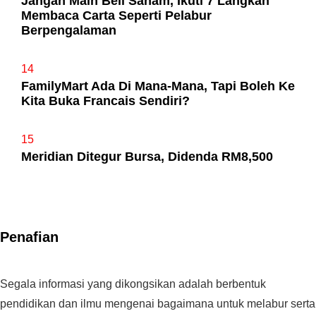
Jangan Main Beli Saham, Ikuti 7 Langkah
Membaca Carta Seperti Pelabur
Berpengalaman
14
FamilyMart Ada Di Mana-Mana, Tapi Boleh Ke
Kita Buka Francais Sendiri?
15
Meridian Ditegur Bursa, Didenda RM8,500
Penafian
Segala informasi yang dikongsikan adalah berbentuk
pendidikan dan ilmu mengenai bagaimana untuk melabur serta