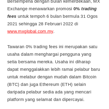
Bersempena dengan bulan kemerdekaan, MX
Exchange menawarkan promosi
0%
trading
fees
untuk tempoh 6 bulan bermula 31 Ogos
2021 sehingga 28 Februari 2022 di
www.mxglobal.com.my
.
Tawaran 0% trading fees ini merupakan satu
usaha dalam menghargai pengguna yang
setia bersama mereka. Usaha ini diharap
dapat menggalakkan lebih ramai pelabur baru
untuk melabur dengan mudah dalam Bitcoin
(BTC) dan juga Ethereum (ETH) selain
daripada pelabur sedia ada yang mencari
platform yang selamat dan dipercayai.