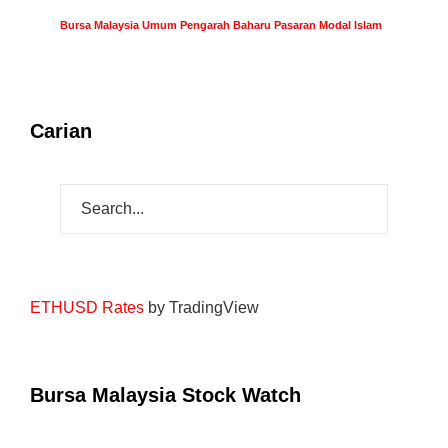
Bursa Malaysia Umum Pengarah Baharu Pasaran Modal Islam
Carian
ETHUSD Rates
by TradingView
Bursa Malaysia Stock Watch