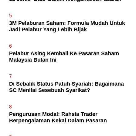
5
3M Pelaburan Saham: Formula Mudah Untuk
Jadi Pelabur Yang Lebih Bijak
6
Pelabur Asing Kembali Ke Pasaran Saham
Malaysia Bulan Ini
7
Di Sebalik Status Patuh Syariah: Bagaimana
SC Menilai Sesebuah Syarikat?
8
Pengurusan Modal: Rahsia Trader
Berpengalaman Kekal Dalam Pasaran