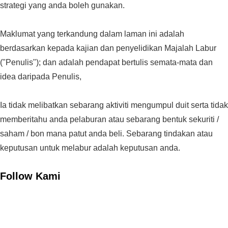
strategi yang anda boleh gunakan.
Maklumat yang terkandung dalam laman ini adalah
berdasarkan kepada kajian dan penyelidikan Majalah Labur
("Penulis"); dan adalah pendapat bertulis semata-mata dan
idea daripada Penulis,
Ia tidak melibatkan sebarang aktiviti mengumpul duit serta tidak
memberitahu anda pelaburan atau sebarang bentuk sekuriti /
saham / bon mana patut anda beli. Sebarang tindakan atau
keputusan untuk melabur adalah keputusan anda.
Follow Kami