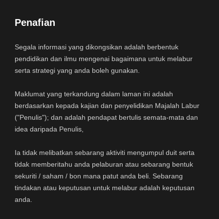
Penafian
Segala informasi yang dikongsikan adalah berbentuk
pendidikan dan ilmu mengenai bagaimana untuk melabur
serta strategi yang anda boleh gunakan.
Maklumat yang terkandung dalam laman ini adalah
berdasarkan kepada kajian dan penyelidikan Majalah Labur
("Penulis"); dan adalah pendapat bertulis semata-mata dan
idea daripada Penulis,
Ia tidak melibatkan sebarang aktiviti mengumpul duit serta
tidak memberitahu anda pelaburan atau sebarang bentuk
sekuriti / saham / bon mana patut anda beli. Sebarang
tindakan atau keputusan untuk melabur adalah keputusan
anda.