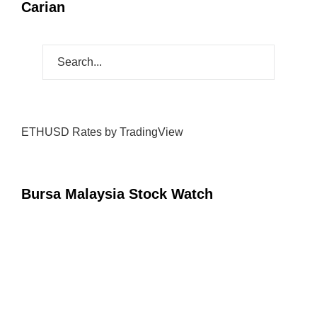
Carian
ETHUSD Rates
by TradingView
Bursa Malaysia Stock Watch