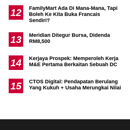
FamilyMart Ada Di Mana-Mana, Tapi
12
Boleh Ke Kita Buka Francais
Sendiri?
Meridian Ditegur Bursa, Didenda
13
RM8,500
Kerjaya Prospek: Memperoleh Kerja
14
M&E Pertama Berkaitan Sebuah DC
CTOS Digital: Pendapatan Berulang
15
Yang Kukuh + Usaha Merungkai Nilai