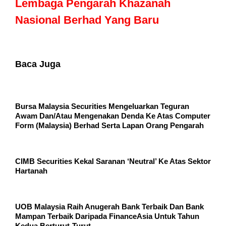
Lembaga Pengarah Khazanah
Nasional Berhad Yang Baru
Baca Juga
Bursa Malaysia Securities Mengeluarkan Teguran
Awam Dan/Atau Mengenakan Denda Ke Atas Computer
Form (Malaysia) Berhad Serta Lapan Orang Pengarah
CIMB Securities Kekal Saranan ‘Neutral’ Ke Atas Sektor
Hartanah
UOB Malaysia Raih Anugerah Bank Terbaik Dan Bank
Mampan Terbaik Daripada FinanceAsia Untuk Tahun
Kedua Berturut-Turut