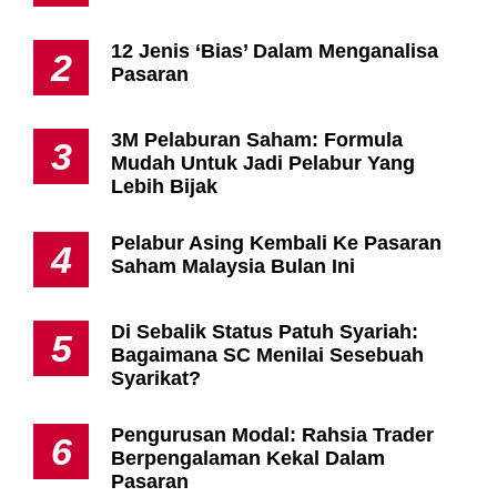
12 Jenis ‘Bias’ Dalam Menganalisa
2
Pasaran
3M Pelaburan Saham: Formula
3
Mudah Untuk Jadi Pelabur Yang
Lebih Bijak
Pelabur Asing Kembali Ke Pasaran
4
Saham Malaysia Bulan Ini
Di Sebalik Status Patuh Syariah:
5
Bagaimana SC Menilai Sesebuah
Syarikat?
Pengurusan Modal: Rahsia Trader
6
Berpengalaman Kekal Dalam
Pasaran