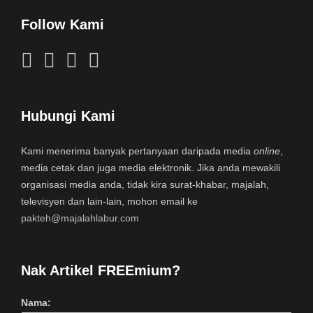
Follow Kami
Hubungi Kami
Kami menerima banyak pertanyaan daripada media
online
,
media cetak dan juga media elektronik. Jika anda mewakili
organisasi media anda, tidak kira surat-khabar, majalah,
televisyen dan lain-lain, mohon email ke
pakteh@majalahlabur.com
Nak Artikel FREEmium?
Nama: