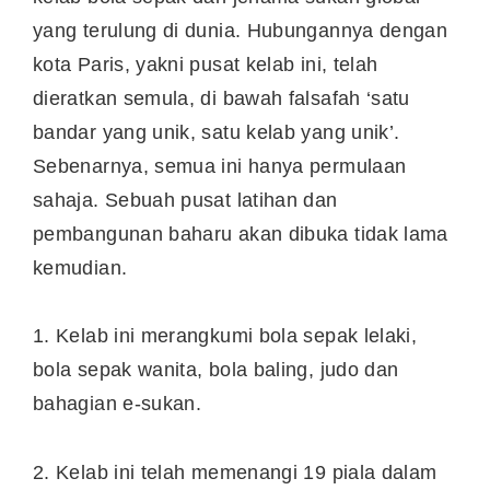
yang terulung di dunia. Hubungannya dengan
kota Paris, yakni pusat kelab ini, telah
dieratkan semula, di bawah falsafah ‘satu
bandar yang unik, satu kelab yang unik’.
Sebenarnya, semua ini hanya permulaan
sahaja. Sebuah pusat latihan dan
pembangunan baharu akan dibuka tidak lama
kemudian.
1. Kelab ini merangkumi bola sepak lelaki,
bola sepak wanita, bola baling, judo dan
bahagian e-sukan.
2. Kelab ini telah memenangi 19 piala dalam