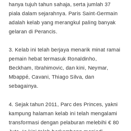
hanya tujuh tahun sahaja, serta jumlah 37
piala dalam sejarahnya. Paris Saint-Germain
adalah kelab yang merangkul paling banyak
gelaran di Perancis.
3. Kelab ini telah berjaya menarik minat ramai
pemain hebat termasuk Ronaldinho,
Beckham, Ibrahimovic, dan kini, Neymar,
Mbappé, Cavani, Thiago Silva, dan
sebagainya.
4. Sejak tahun 2011, Parc des Princes, yakni
kampung halaman kelab ini telah mengalami
transformasi dengan pelaburan melebihi € 80