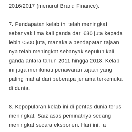
2016/2017 (menurut Brand Finance).
7. Pendapatan kelab ini telah meningkat
sebanyak lima kali ganda dari €80 juta kepada
lebih €500 juta, manakala pendapatan tajaan-
nya telah meningkat sebanyak sepuluh kali
ganda antara tahun 2011 hingga 2018. Kelab
ini juga menikmati penawaran tajaan yang
paling mahal dari beberapa jenama terkemuka
di dunia.
8. Kepopularan kelab ini di pentas dunia terus
meningkat. Saiz asas peminatnya sedang
meningkat secara eksponen. Hari ini, ia