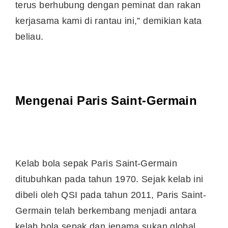
terus berhubung dengan peminat dan rakan
kerjasama kami di rantau ini,” demikian kata
beliau.
Mengenai Paris Saint-Germain
Kelab bola sepak Paris Saint-Germain
ditubuhkan pada tahun 1970. Sejak kelab ini
dibeli oleh QSI pada tahun 2011, Paris Saint-
Germain telah berkembang menjadi antara
kelab bola sepak dan jenama sukan global