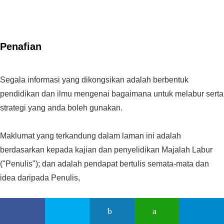
Penafian
Segala informasi yang dikongsikan adalah berbentuk
pendidikan dan ilmu mengenai bagaimana untuk melabur serta
strategi yang anda boleh gunakan.
Maklumat yang terkandung dalam laman ini adalah
berdasarkan kepada kajian dan penyelidikan Majalah Labur
("Penulis"); dan adalah pendapat bertulis semata-mata dan
idea daripada Penulis,
Ia tidak melibatkan sebarang aktiviti mengumpul duit serta tidak
memberitahu anda pelaburan atau sebarang bentuk sekuriti /