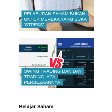
PELABURAN SAHAM BUKAN
UNTUK MEREKA YANG SUKA
‘STRESS’
SWING TRADING DAN DAY
TRADING, APA
PERBEZAANNYA
Kenali Franchisee Disebalik
Family Mart
Belajar Saham