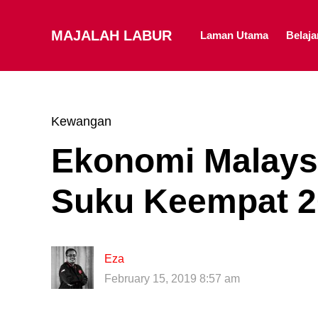
MAJALAH LABUR
Laman Utama
Belaj
Kewangan
Ekonomi Malaysi
Suku Keempat 2
Eza
February 15, 2019 8:57 am