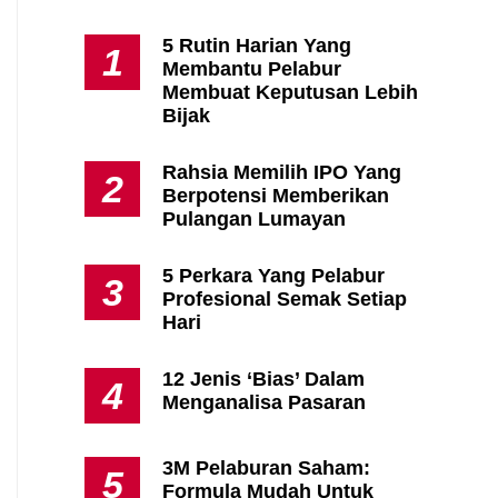
5 Rutin Harian Yang
1
Membantu Pelabur
Apa Itu Fundamental Analysis
Membuat Keputusan Lebih
Yang Selalu Sifu Saham Sebut
Bijak
Tu?
Rahsia Memilih IPO Yang
2
Berpotensi Memberikan
Pulangan Lumayan
5 Perkara Yang Pelabur
3
Profesional Semak Setiap
Hari
12 Jenis ‘Bias’ Dalam
4
Menganalisa Pasaran
3M Pelaburan Saham:
5
Formula Mudah Untuk