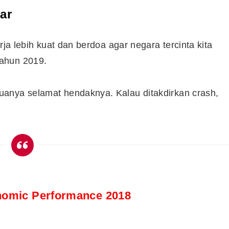
ar
rja lebih kuat dan berdoa agar negara tercinta kita
ahun 2019.
anya selamat hendaknya. Kalau ditakdirkan crash,
nomic Performance 2018
Cara Buka Akaun Saham
n
(CDS) Maybank