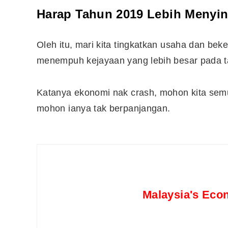
Harap Tahun 2019 Lebih Menyin
Oleh itu, mari kita tingkatkan usaha dan beke
menempuh kejayaan yang lebih besar pada t
Katanya ekonomi nak crash, mohon kita semu
mohon ianya tak berpanjangan.
Editor Picks
Malaysia's Eco
Ini 15 Panduan Beginner
Perlu Tahu Tentang Pelabura
Saham di Bursa Malaysia