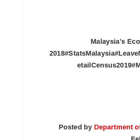
10 Aplikasi Perlu Ada Dalam
Telefon Seorang Pelabur
Saham
Malaysia's Ec
2018#StatsMalaysia#Lea
etailCensus2019
Posted by
Department of
Fe