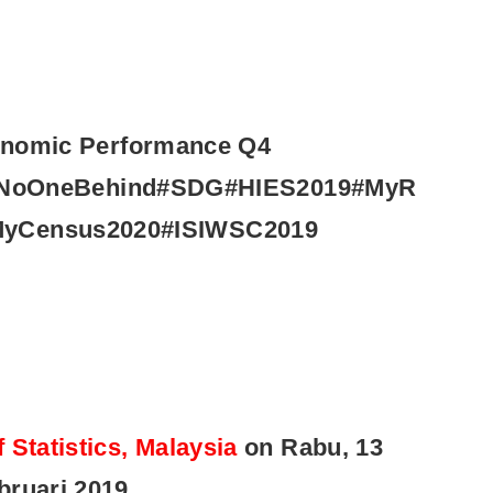
Syarikat Yang Beri Dividen
Tertinggi Di Bursa Malaysia
(2018)
onomic Performance Q4
veNoOneBehind#SDG#HIES2019#MyR
#MyCensus2020#ISIWSC2019
 Statistics, Malaysia
on Rabu, 13
bruari 2019