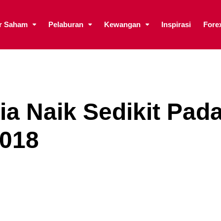
ar Saham
Pelaburan
Kewangan
Inspirasi
Fore
a Naik Sedikit Pad
018