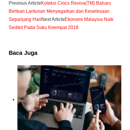
Previous Article
Koleksi Crocs Reviva(TM) Baharu
Berikan Lantunan Menyegarkan dan Keselesaan
Sepanjang Hari
Next Article
Ekonomi Malaysia Naik
Sedikit Pada Suku Keempat 2018
Baca Juga