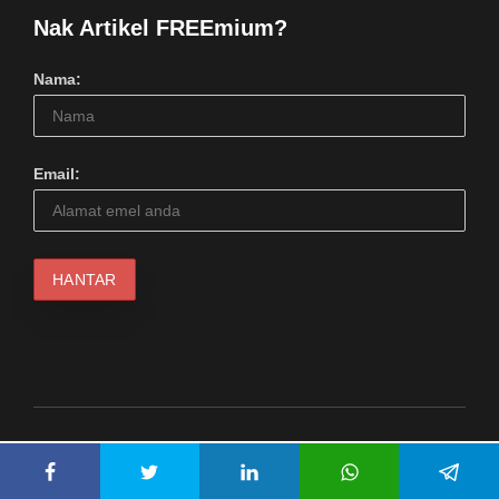
Nak Artikel FREEmium?
Nama:
Email:
© 2024 Serius Kool Media (1217798M). Hakcipta Terpelihara