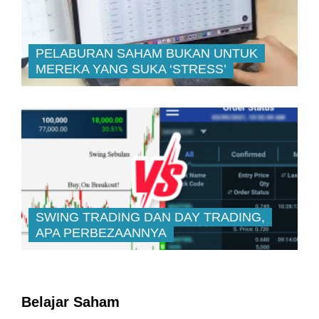
PELABURAN SAHAM BUKAN UNTUK
MEREKA YANG SUKA ‘STRESS’
SWING TRADING DAN DAY TRADING,
APA PERBEZAANNYA
Belajar Saham