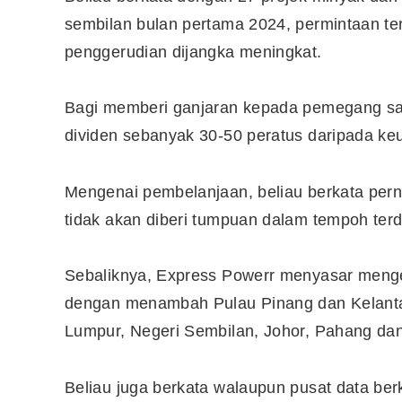
sembilan bulan pertama 2024, permintaan terh
penggerudian dijangka meningkat.
Bagi memberi ganjaran kepada pemegang sah
dividen sebanyak 30-50 peratus daripada ke
Mengenai pembelanjaan, beliau berkata perni
tidak akan diberi tumpuan dalam tempoh terde
Sebaliknya, Express Powerr menyasar menge
dengan menambah Pulau Pinang dan Kelantan
Editor Picks
Lumpur, Negeri Sembilan, Johor, Pahang da
Ini 15 Panduan Beginner
Perlu Tahu Tentang Pelabura
Saham di Bursa Malaysia
Beliau juga berkata walaupun pusat data ber