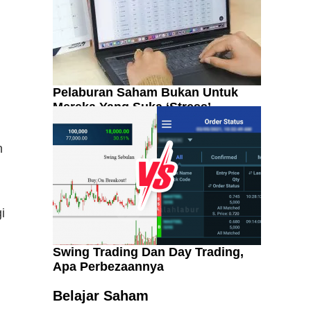
Pelaburan Saham Bukan Untuk
Mereka Yang Suka ‘Stress’
n
i
Swing Trading Dan Day Trading,
Apa Perbezaannya
Kenali Franchisee Disebalik
Family Mart
Belajar Saham