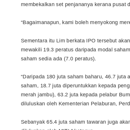
membekalkan set penjananya kerana pusat da
10 Aplikasi Perlu Ada Dalam
“Bagaimanapun, kami boleh menyokong mer
Telefon Seorang Pelabur
Saham
Sementara itu Lim berkata IPO tersebut aka
mewakili 19.3 peratus daripada modal saham 
saham sedia ada (7.0 peratus).
“Daripada 180 juta saham baharu, 46.7 juta
saham, 18.7 juta diperuntukkan kepada pen
merah jambu), 63.2 juta kepada pelabur Bum
diluluskan oleh Kementerian Pelaburan, Perd
Sebanyak 65.4 juta saham tawaran juga aka