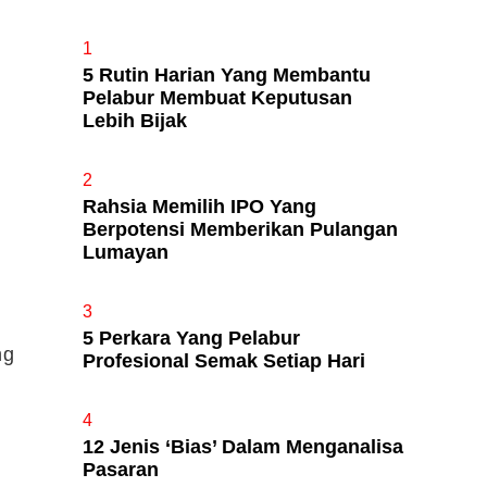
1
5 Rutin Harian Yang Membantu
Apa Itu Fundamental Analysis
Pelabur Membuat Keputusan
Yang Selalu Sifu Saham Sebut
Lebih Bijak
Tu?
2
Rahsia Memilih IPO Yang
Berpotensi Memberikan Pulangan
Lumayan
3
5 Perkara Yang Pelabur
ng
Profesional Semak Setiap Hari
4
12 Jenis ‘Bias’ Dalam Menganalisa
Pasaran