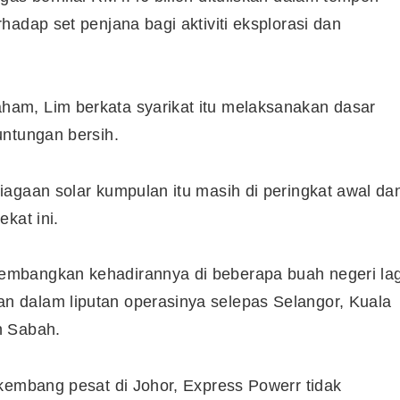
adap set penjana bagi aktiviti eksplorasi dan
am, Lim berkata syarikat itu melaksanakan dasar
untungan bersih.
agaan solar kumpulan itu masih di peringkat awal da
kat ini.
mbangkan kehadirannya di beberapa buah negeri lag
 dalam liputan operasinya selepas Selangor, Kuala
n Sabah.
Cara Buka Akaun Saham
n
(CDS) Maybank
kembang pesat di Johor, Express Powerr tidak