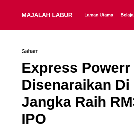
MAJALAH LABUR
Laman Utama
Belaj
Saham
Express Powerr
Disenaraikan Di
Jangka Raih RM3
IPO