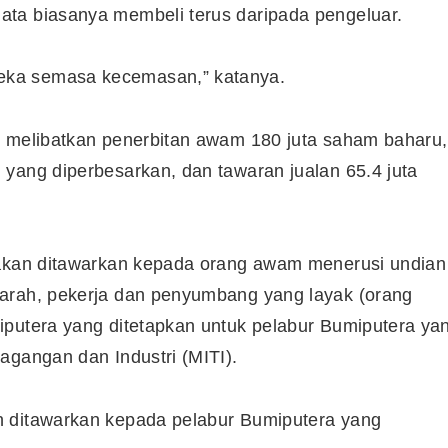
ta biasanya membeli terus daripada pengeluar.
Syarikat Yang Beri Dividen
eka semasa kecemasan,” katanya.
Tertinggi Di Bursa Malaysia
(2018)
n melibatkan penerbitan awam 180 juta saham baharu,
yang diperbesarkan, dan tawaran jualan 65.4 juta
 akan ditawarkan kepada orang awam menerusi undian
garah, pekerja dan penyumbang yang layak (orang
iputera yang ditetapkan untuk pelabur Bumiputera ya
agangan dan Industri (MITI).
n ditawarkan kepada pelabur Bumiputera yang